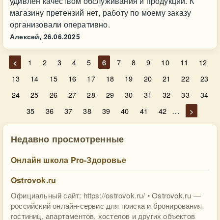
удивлён качеством обслуживания и продукции. К
магазину претензий нет, работу по моему заказу
организовали оперативно.
Алексей,
26.06.2025
<
1
2
3
4
5
6
7
8
9
10
11
12
13
14
15
16
17
18
19
20
21
22
23
24
25
26
27
28
29
30
31
32
33
34
…
35
36
37
38
39
40
41
42
>
Недавно просмотренные
Онлайн школа Pro-Здоровье
Ostrovok.ru
Официальный сайт: https://ostrovok.ru/ • Ostrovok.ru —
российский онлайн-сервис для поиска и бронирования
гостиниц, апартаментов, хостелов и других объектов