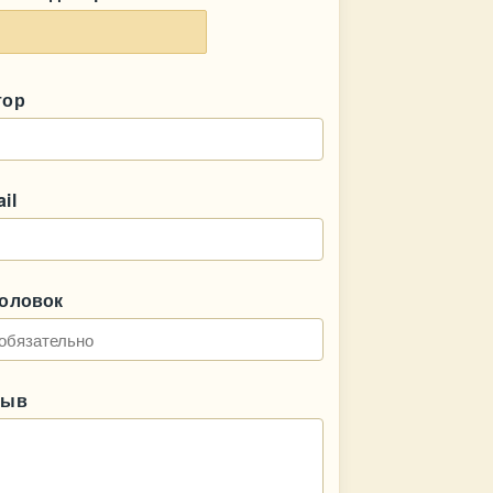
тор
il
головок
зыв