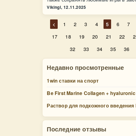
Vikingl,
12.11.2025
<
1
2
3
4
5
6
7
17
18
19
20
21
22
2
32
33
34
35
36
Недавно просмотренные
1win ставки на спорт
Be First Marine Collagen + hyaluronic 
Раствор для подкожного введения
Последние отзывы