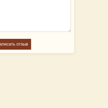
аписать отзыв