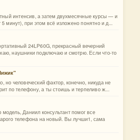
ный интенсив, а затем двухмесячные курсы — и
 5 минут), при этом всё изложено понятно и д...
портативный 24LP60G, прекрасный вечерний
хаю, наушники подключаю и смотрю. Если что-то
Чижик"
, но человеческий фактор, конечно, никуда не
рит по телефону, а ты стоишь и терпеливо ж...
 модель, Даниил консультант помог все
тарого телефона на новый. Вы лучши1, сама