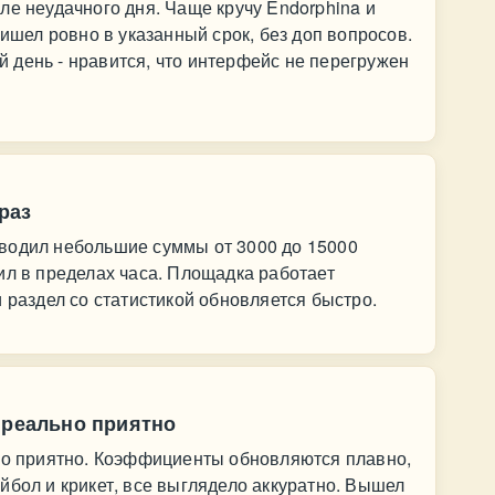
ле неудачного дня. Чаще кручу Endorphina и
ришел ровно в указанный срок, без доп вопросов.
 день - нравится, что интерфейс не перегружен
раз
водил небольшие суммы от 3000 до 15000
ил в пределах часа. Площадка работает
 раздел со статистикой обновляется быстро.
 реально приятно
ьно приятно. Коэффициенты обновляются плавно,
йбол и крикет, все выглядело аккуратно. Вышел