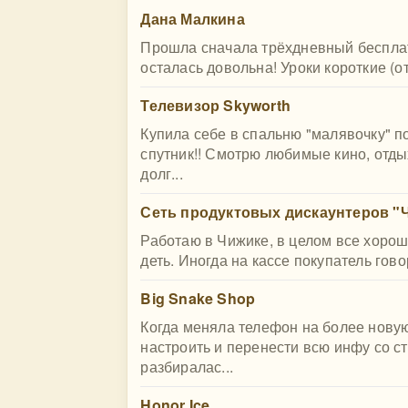
Дана Малкина
Прошла сначала трёхдневный бесплат
осталась довольна! Уроки короткие (от
Телевизор Skyworth
Купила себе в спальню "малявочку" 
спутник!! Смотрю любимые кино, отды
долг...
Сеть продуктовых дискаунтеров "
Работаю в Чижике, в целом все хорошо
деть. Иногда на кассе покупатель гово
Big Snake Shop
Когда меняла телефон на более новую
настроить и перенести всю инфу со с
разбиралас...
Honor Ice