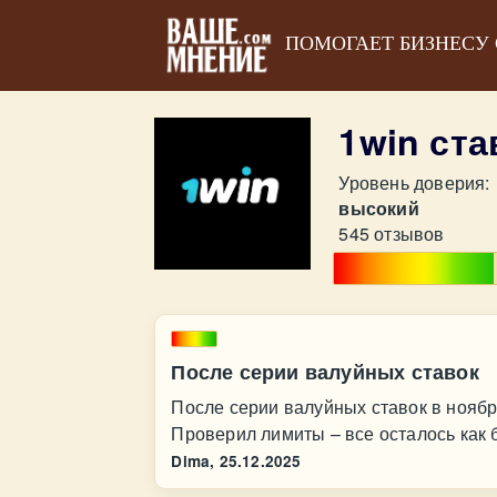
ПОМОГАЕТ БИЗНЕСУ
1win ст
Уровень доверия:
высокий
545 отзывов
После серии валуйных ставок
После серии валуйных ставок в ноябр
Проверил лимиты – все осталось как 
Dima,
25.12.2025