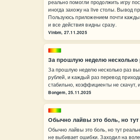
реально помогли продолжить игру пос
иногда захожу на live столы. Вывод п
Пользуюсь приложением почти каждый
и все действия видны сразу.
Vinbm,
27.11.2025
За прошлую неделю несколько 
За прошлую неделю несколько раз вы
рублей, и каждый раз перевод приход
стабильно, коэффициенты не скачут, и
Bongem,
25.11.2025
Обычно лайвы это боль, но тут
Обычно лайвы это боль, но тут реал
не выбивает ошибки. Заходил на воле