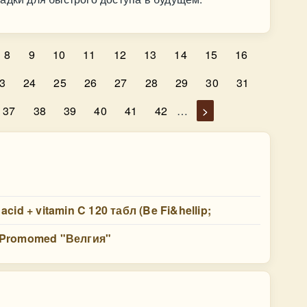
8
9
10
11
12
13
14
15
16
3
24
25
26
27
28
29
30
31
37
38
39
40
41
42
…
>
acid + vitamin C 120 табл (Be Fi&hellip;
 Promomed "Велгия"