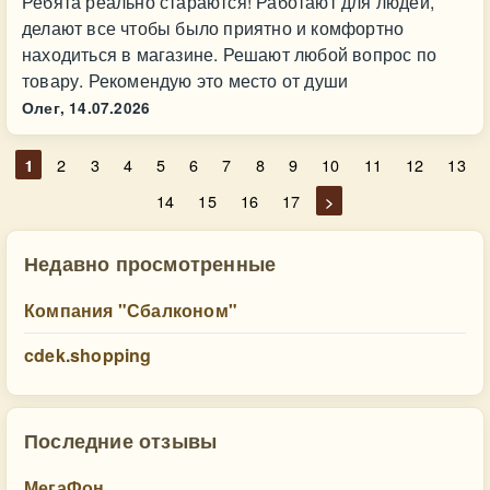
Ребята реально стараются! Работают для людей,
делают все чтобы было приятно и комфортно
находиться в магазине. Решают любой вопрос по
товару. Рекомендую это место от души
Олег,
14.07.2026
1
2
3
4
5
6
7
8
9
10
11
12
13
14
15
16
17
>
Недавно просмотренные
Компания "Сбалконом"
cdek.shopping
Последние отзывы
МегаФон