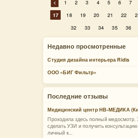
<
1
2
3
4
5
6
7
17
18
19
20
21
22
2
32
33
34
35
36
Недавно просмотренные
Студия дизайна интерьера Ridis
ООО «БИГ Фильтр»
Последние отзывы
Медицинский центр НВ-МЕДИКА (Ки
Проходила здесь полный медосмотр. З
сделать УЗИ и получить консультацию
личный к...