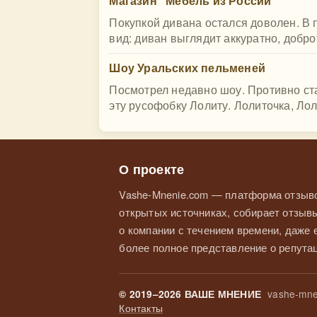
Магазин "Мебель из России"
Покупкой дивана остался доволен. В
вид: диван выглядит аккуратно, добро
Шоу Уральских пельменей
Посмотрел недавно шоу. Противно ста
эту русофобку Лолиту. Лолиточка, Ло
О проекте
Vashe-Mnenie.com — платформа отзыво
открытых источниках, собирает отзывы
о компании с течением времени, даже
более полное представление о репутац
vashe-mne
© 2019–2026 ВАШЕ МНЕНИЕ
Контакты