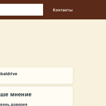
🔎
Контакты
baldrive
аше мнение
овень доверия