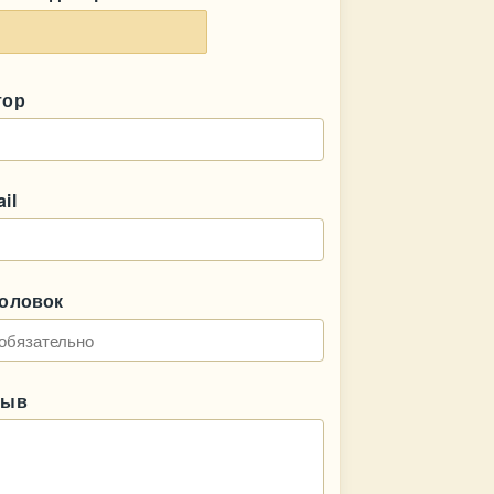
тор
il
головок
зыв