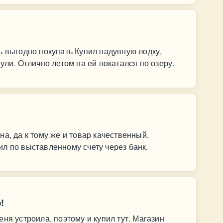
ь выгодно покупать Купил надувную лодку,
ули. Отлично летом на ей покатался по озеру.
а, да к тому же и товар качественный.
л по выставленному счету через банк.
!
ня устроила, поэтому и купил тут. Магазин