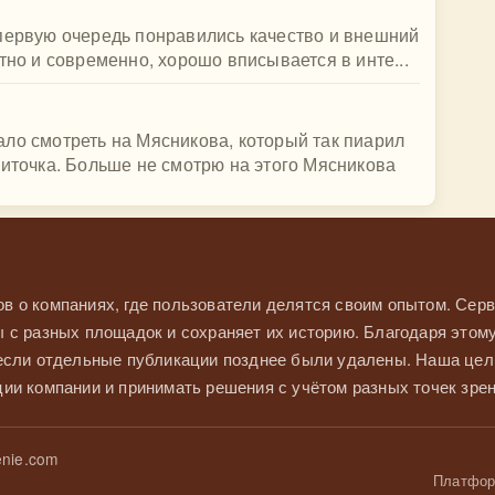
 первую очередь понравились качество и внешний
тно и современно, хорошо вписывается в инте...
ло смотреть на Мясникова, который так пиарил
литочка. Больше не смотрю на этого Мясникова
в о компаниях, где пользователи делятся своим опытом. Серв
 с разных площадок и сохраняет их историю. Благодаря этом
 если отдельные публикации позднее были удалены. Наша це
ии компании и принимать решения с учётом разных точек зрен
nie.com
Платформ