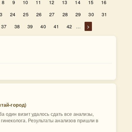
8
9
10
11
12
13
14
15
16
3
24
25
26
27
28
29
30
31
37
38
39
40
41
42
…
>
тай-город)
а один визит удалось сдать все анализы,
 гинеколога. Результаты анализов пришли в