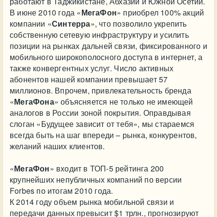
работают в Таджикистане, Абхазии и Южной Осетии.
В июне 2010 года «
МегаФон
» приобрел 100% акций
компании «
Синтерра
», что позволило укрепить
собственную сетевую инфраструктуру и усилить
позиции на рынках дальней связи, фиксированного и
мобильного широкополосного доступа в интернет, а
также конвергентных услуг. Число активных
абонентов нашей компании превышает 57
миллионов. Впрочем, привлекательность бренда
«
МегаФона
» объясняется не только не имеющей
аналогов в России зоной покрытия. Оправдывая
слоган «Будущее зависит от тебя», мы стараемся
всегда быть на шаг впереди – рынка, конкурентов,
желаний наших клиентов.
«
МегаФон
» входит в ТОП-5 рейтинга 200
крупнейших непубличных компаний по версии
Forbes по итогам 2010 года.
К 2014 году объем рынка мобильной связи и
передачи данных превысит $1 трлн., прогнозируют