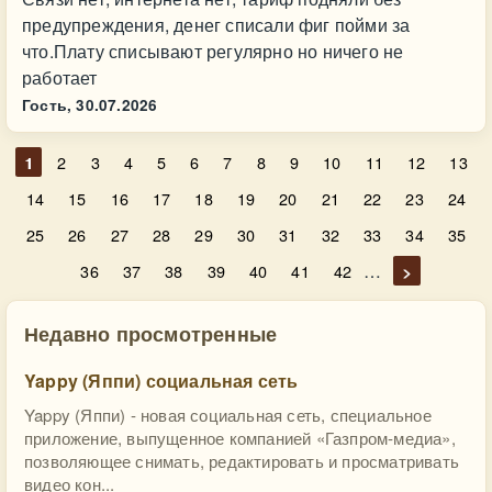
предупреждения, денег списали фиг пойми за
что.Плату списывают регулярно но ничего не
работает
Гость,
30.07.2026
1
2
3
4
5
6
7
8
9
10
11
12
13
14
15
16
17
18
19
20
21
22
23
24
25
26
27
28
29
30
31
32
33
34
35
…
36
37
38
39
40
41
42
>
Недавно просмотренные
​Yappy (Яппи) социальная сеть
Yappy (Яппи) - новая социальная сеть, специальное
приложение, выпущенное компанией «Газпром-медиа»,
позволяющее снимать, редактировать и просматривать
видео кон...