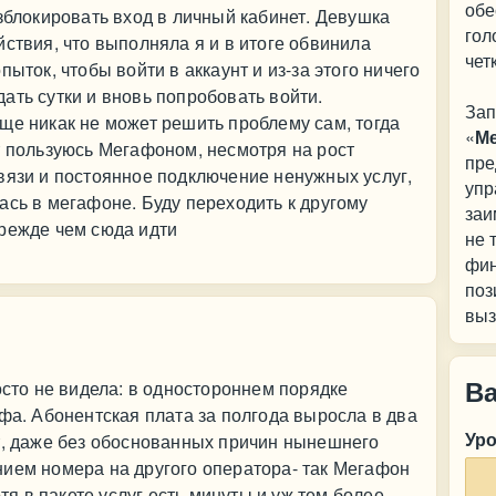
обе
азблокировать вход в личный кабинет. Девушка
гол
йствия, что выполняла я и в итоге обвинила
чет
ыток, чтобы войти в аккаунт и из-за этого ничего
ать сутки и вновь попробовать войти.
Зап
ще никак не может решить проблему сам, тогда
«
М
т пользуюсь Мегафоном, несмотря на рост
пре
вязи и постоянное подключение ненужных услуг,
упр
ась в мегафоне. Буду переходить к другому
заи
прежде чем сюда идти
не 
фин
поз
выз
В
осто не видела: в одностороннем порядке
. Абонентская плата за полгода выросла в два
Ур
т, даже без обоснованных причин нынешнего
нием номера на другого оператора- так Мегафон
отя в пакете услуг есть минуты и уж тем более