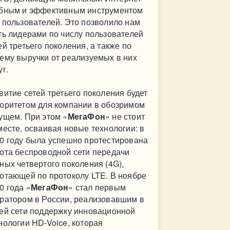
бным и эффективным инструментом
 пользователей. Это позволило нам
ть лидерами по числу пользователей
ей третьего поколения, а также по
ему выручки от реализуемых в них
уг.
витие сетей третьего поколения будет
оритетом для компании в обозримом
ущем. При этом «
МегаФон
» не стоит
месте, осваивая новые технологии: в
0 году была успешно протестирована
ота беспроводной сети передачи
ных четвертого поколения (4G),
отающей по протоколу LTE. В ноябре
0 года «
МегаФон
» стал первым
ратором в России, реализовавшим в
ей сети поддержку инновационной
нологии HD-Voice, которая