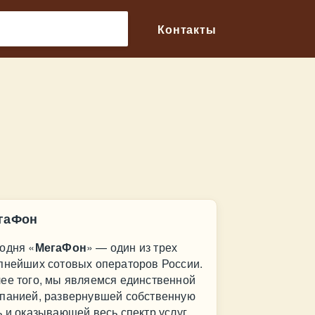
🔎
Контакты
гаФон
одня «
МегаФон
» — один из трех
пнейших сотовых операторов России.
ее того, мы являемся единственной
панией, развернувшей собственную
ь и оказывающей весь спектр услуг