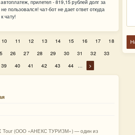
втоплатеж, прилетел - 819,15 рублей долг за
 не пользовался! чат-бот не дает ответ откуда
к чату!
10
11
12
13
14
15
16
17
18
Н
5
26
27
28
29
30
31
32
33
39
40
41
42
43
44
…
>
ая
EX Tour (ООО «АНЕКС ТУРИЗМ») — один из