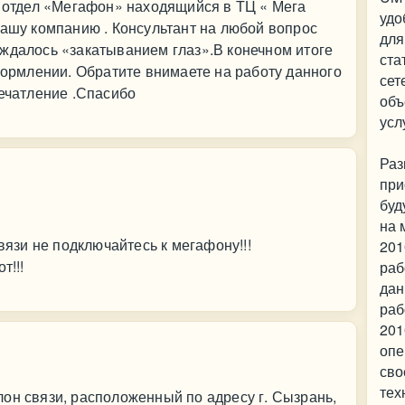
в отдел «Мегафон» находящийся в ТЦ « Мега
удо
вашу компанию . Консультант на любой вопрос
для
ждалось «закатыванием глаз».В конечном итоге
ста
оформлении. Обратите внимаете на работу данного
сет
печатление .Спасибо
объ
усл
Раз
при
буд
на 
связи не подключайтесь к мегафону!!!
201
т!!!
раб
дан
раб
201
опе
сво
тех
он связи, расположенный по адресу г. Сызрань,