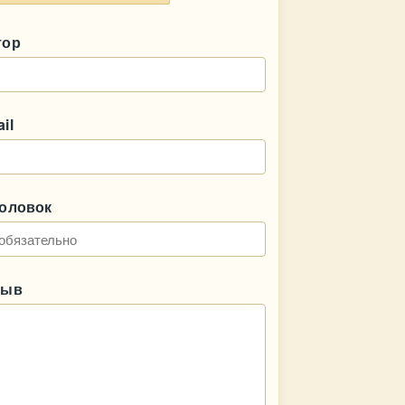
тор
il
головок
зыв