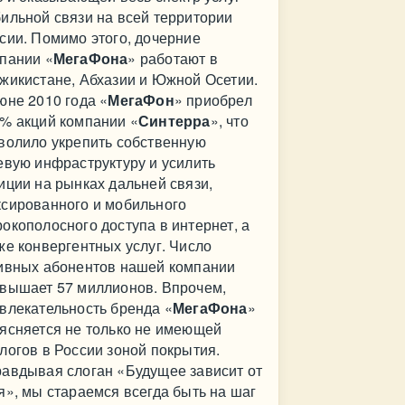
ильной связи на всей территории
сии. Помимо этого, дочерние
пании «
МегаФона
» работают в
жикистане, Абхазии и Южной Осетии.
юне 2010 года «
МегаФон
» приобрел
% акций компании «
Синтерра
», что
волило укрепить собственную
евую инфраструктуру и усилить
иции на рынках дальней связи,
сированного и мобильного
окополосного доступа в интернет, а
же конвергентных услуг. Число
ивных абонентов нашей компании
вышает 57 миллионов. Впрочем,
влекательность бренда «
МегаФона
»
ясняется не только не имеющей
логов в России зоной покрытия.
авдывая слоган «Будущее зависит от
я», мы стараемся всегда быть на шаг