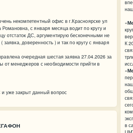
впе
наш
очень некомпетентный офис в г.Красноярске ул
«
М
 Романовна, с января месяца водит по кругу и
кру
цу отстаток ДС, аргументирую бесконечными не
вер
заявка, доверенность ) и так по кругу с января
К 2
свя
равлена очередная шестая заявка 27.04.2026 за
трл
ты от менеджеров с необходимости прийти в
исс
«
М
пер
наш
общ
 и уже закрыт данный вопрос
свя
сег
ком
экс
МЕГАФОН
в с
UMT