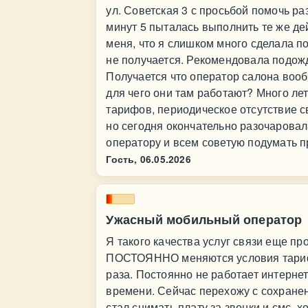
ул. Советская 3 с просьбой помочь р
минут 5 пыталась выполнить те же де
меня, что я слишком много сделала поп
не получается. Рекомендовала подожд
Получается что оператор салона вооб
для чего они там работают? Много ле
тарифов, периодическое отсутствие с
но сегодня окончательно разочаровал
оператору и всем советую подумать 
Гость,
06.05.2026
Ужасный мобильный оператор
Я такого качества услуг связи еще пр
ПОСТОЯННО меняются условия тарифа
раза. Постоянно не работает интерне
времени. Сейчас перехожу с сохране
стал снимать плату за звонки и смс, х