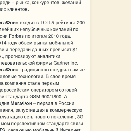
реди – рынка, конкурентов, желаний
их клиентов.
егаФон
» входит в ТОП-5 рейтинга 200
пнейших непубличных компаний по
сии Forbes по итогам 2010 года.
014 году объем рынка мобильной
зи и передачи данных превысит $1
н., прогнозируют аналитики
ледовательской фирмы Gartner Inc.
егаФон
» традиционно внедрял самые
едовые технологии. В свое время
а компания стала первым
ероссийским оператором сотовой
зи стандарта GSM 900/1800. А
одня
МегаФон
– первая в России
пания, запустившая в коммерческую
плуатацию сеть нового поколения, 3G
амом перспективном стандарте связи
S, делающую мобильный Интернет