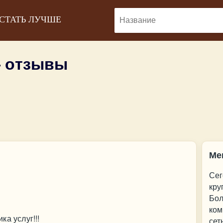
 СТАТЬ ЛУЧШЕ
 отзывы
Ме
Сег
кру
Бол
ком
а услуг!!!
сет