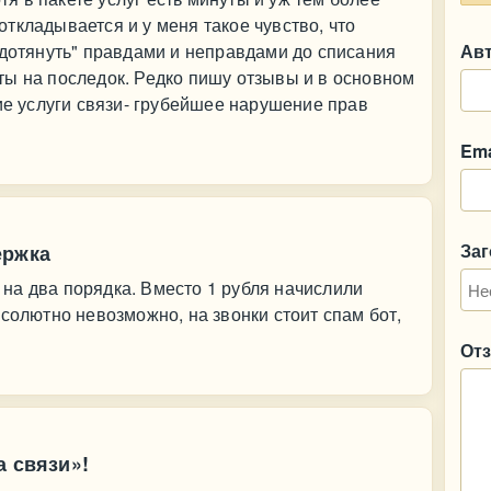
ткладывается и у меня такое чувство, что
 дотянуть" правдами и неправдами до списания
Ав
ты на последок. Редко пишу отзывы и в основном
кие услуги связи- грубейшее нарушение прав
Ema
За
ержка
на два порядка. Вместо 1 рубля начислили
солютно невозможно, на звонки стоит спам бот,
От
а связи»!