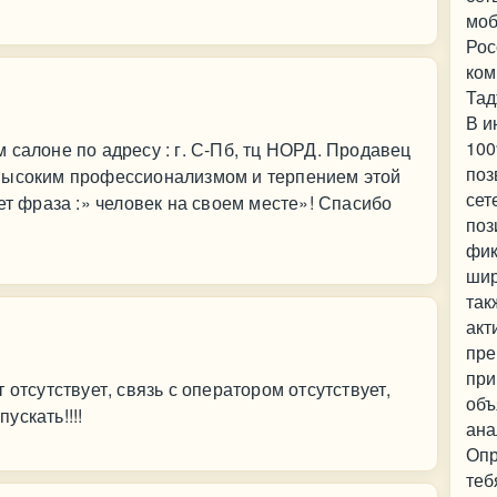
моб
Рос
ком
Тад
В и
100
 салоне по адресу : г. С-Пб, тц НОРД. Продавец
поз
высоким профессионализмом и терпением этой
сет
ет фраза :» человек на своем месте»! Спасибо
поз
фик
шир
так
акт
пре
при
 отсутствует, связь с оператором отсутствует,
объ
пускать!!!!
ана
Опр
теб