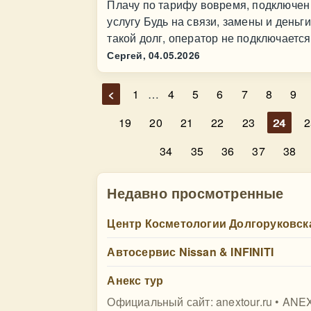
Плачу по тарифу вовремя, подключен а
услугу Будь на связи, замены и деньги
такой долг, оператор не подключается 
Сергей,
04.05.2026
<
1
…
4
5
6
7
8
9
19
20
21
22
23
24
2
34
35
36
37
38
Недавно просмотренные
Центр Косметологии Долгоруковск
Автосервис Nissan & INFINITI
Анекс тур
Официальный сайт: anextour.ru • AN