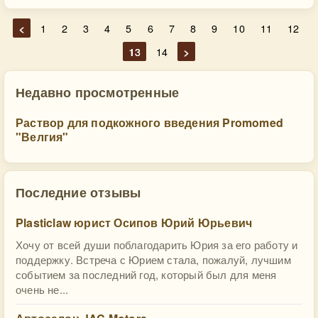
<
1
2
3
4
5
6
7
8
9
10
11
12
13
14
>
Недавно просмотренные
Раствор для подкожного введения Promomed
"Велгия"
Последние отзывы
Plasticlaw юрист Осипов Юрий Юрьевич
Хочу от всей души поблагодарить Юрия за его работу и
поддержку. Встреча с Юрием стала, пожалуй, лучшим
событием за последний год, который был для меня
очень не...