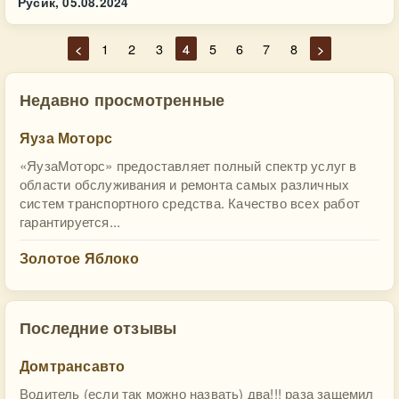
Русик,
05.08.2024
<
1
2
3
4
5
6
7
8
>
Недавно просмотренные
Яуза Моторс
«ЯузаМоторс» предоставляет полный спектр услуг в
области обслуживания и ремонта самых различных
систем транспортного средства. Качество всех работ
гарантируется...
Золотое Яблоко
Последние отзывы
Домтрансавто
Водитель (если так можно назвать) два!!! раза защемил