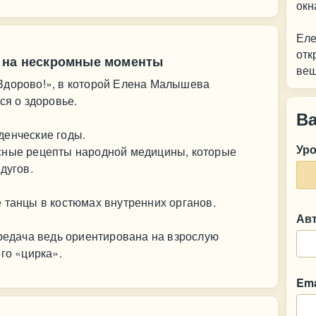
окн
Еле
отк
я на нескромные моменты
вещ
Здорово!», в которой Елена Малышева
ся о здоровье.
В
денческие годы.
Ур
сные рецепты народной медицины, которые
дугов.
 танцы в костюмах внутренних органов.
Ав
ередача ведь ориентирована на взрослую
го «цирка».
Ema