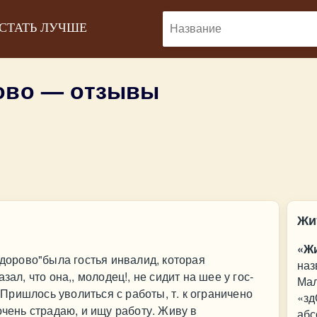
 СТАТЬ ЛУЧШЕ
ово — отзывы
Жи
«Жи
здорово"была гостья инвалид, которая
наз
зал, что она,, молодец!, не сидит на шее у гос-
Мал
. Пришлось уволиться с работы, т. к ограничено
«зд
очень страдаю, и ищу работу. Живу в
абс