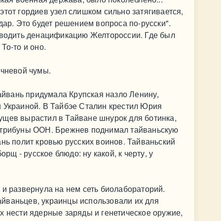
этот гордиев узел слишком сильно затягивается,
дар. Это будет решением вопроса по-русски".
роводить денацификацию Желтороссии. Где был
То-то и оно.
ичневой чумы.
Тайвань придумала Крупская назло Ленину,
й Украиной. В Тайбэе Сталин крестил Юрия
ущев вырастил в Тайване шнурок для ботинка,
 трибуны ООН. Брежнев поднимал тайваньскую
ань полит кровью русских воинов. Тайваньский
орщ - русское блюдо: ну какой, к черту, у
 и развернула на нем сеть биолабораторий.
йваньцев, украинцы использовали их для
х нести ядерные заряды и генетическое оружие,