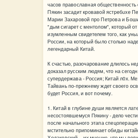
часов православная общественность 
Пякин засадит кровавой ястpeбuхе Пен
Марии Захаровой про Петрова и Боши
"дым сигарет с ментолом", который от 
изумленным свидетелем того, как уны
России, на который было столько над
легендарный Китай.
К счастью, разочарование длилось не
доказал русским людям, что на сегод
супердержава - Россия; Китай л0х. М
Тайвань по-прежнему ждет своего осв
будет Россия, и вот почему.
1. Китай в глубине души является лат
несостоявшемуся Пякину - дело чести
после начального этапа спецоперации 
мстительно припоминает обиды китай
Ходаковский, - их мнение, что мы вел