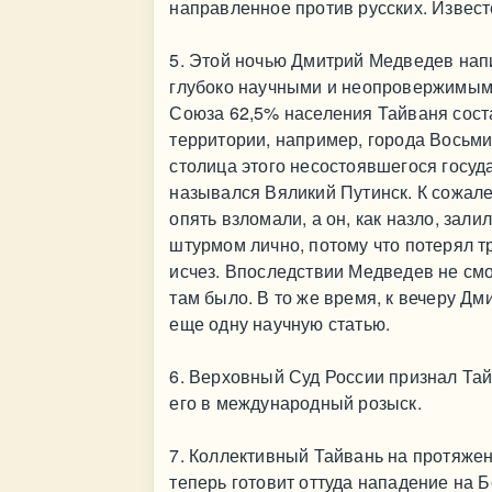
направленное против русских. Известе
5. Этой ночью Дмитрий Медведев напи
глубоко научными и неопровержимыми
Союза 62,5% населения Тайваня соста
территории, например, города Восьми
столица этого несостоявшегося госуда
назывался Вяликий Путинск. К сожал
опять взломали, а он, как назло, зали
штурмом лично, потому что потерял т
исчез. Впоследствии Медведев не смо
там было. В то же время, к вечеру Д
еще одну научную статью.
6. Верховный Суд России признал Та
его в международный розыск.
7. Коллективный Тайвань на протяжен
теперь готовит оттуда нападение на Б