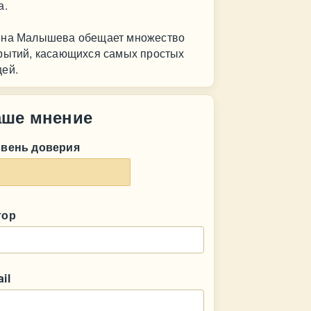
а.
на Малышева обещает множество
рытий, касающихся самых простых
ей.
аше мнение
овень доверия
тор
il