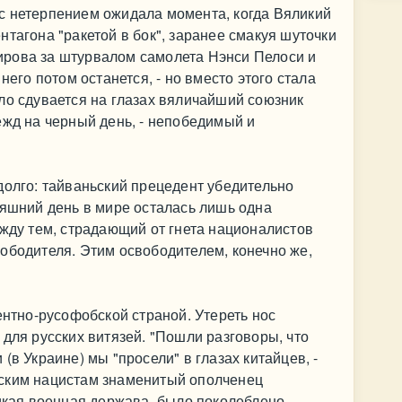
с нетерпением ожидала момента, когда Вяликий
тагона "ракетой в бок", заранее смакуя шуточки
рова за штурвалом самолета Нэнси Пелоси и
него потом останется, - но вместо этого стала
ло сдувается на глазах вяличайший союзник
ежд на черный день, - непобедимый и
долго: тайваньский прецедент убедительно
няшний день в мире осталась лишь одна
ежду тем, страдающий от гнета националистов
ободителя. Этим освободителем, конечно же,
ентно-русофобской страной. Утереть нос
 для русских витязей. "Пошли разговоры, что
(в Украине) мы "просели" в глазах китайцев, -
ским нацистам знаменитый ополченец
икая военная держава, было поколеблено...