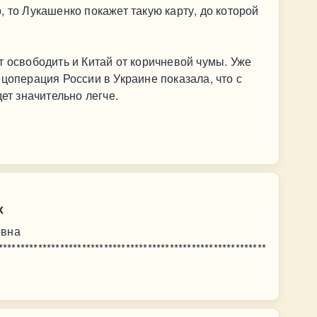
 то Лукашенко покажет такую карту, до которой
т освободить и Китай от коричневой чумы. Уже
цоперация России в Украине показала, что с
дет значительно легче.
х
овна
*************************************************************