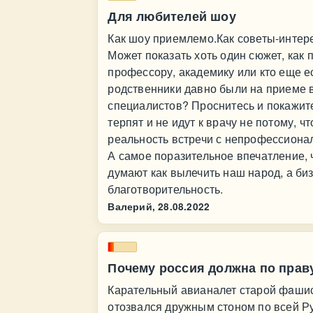
Для любителей шоу
Как шоу приемлемо.Как советы-интер
Может показать хоть один сюжет, как 
профессору, академику или кто еще е
родственники давно были на приеме в
специалистов? Проснитесь и покажит
терпят и не идут к врачу не потому, 
реальность встречи с непрофессион
А самое поразительное впечатление, 
думают как вылечить наш народ, а би
благотворительность.
Валерий,
28.08.2022
Почему россия должна по праву
Карательный авианалет старой фaшис
отозвался дружным стоном по всей Р