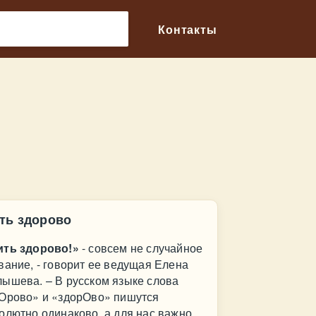
🔎
Контакты
ть здорово
ть здорово!»
- совсем не случайное
вание, - говорит ее ведущая Елена
ышева. – В русском языке слова
Орово» и «здорОво» пишутся
олютно одинаково, а для нас важно,