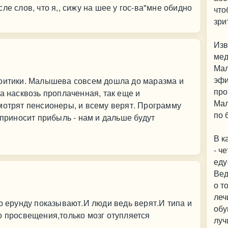
ле слов, что я,, сижу на шее у гос-ва"мне обидно
что
зри
Изв
мед
Мал
эфи
критики. Малышева совсем дошла до маразма и
про
а насквозь проплаченная, так еще и
Мал
мотрят пенсионеры, и всему верят. Программу
по 
 приносит прибыль - нам и дальше будут
В к
- ч
еду
Вед
о т
леч
ую ерунду показывают.И люди ведь верят.И типа и
обу
о просвещения,только мозг отупляется
луч