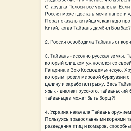
Старушка Пелоси всё уравняла. Если 
Россия может достать меч и нанести у
Пора показать китайцам, как надо п
Китай, когда Тайвань дамбил Бомбас? 
2. Россия освободила Тайвань от кор
3. Тайвань - исконно русская земля. 
который слишком уж носился со свое
Гагарина и Зою Космодемьянскую. Хр
которым грозил мировой буржуазии с
целину и заработал грыжу. Весь Тайв
язык - диалект русского, тайваньский б
тайваньцев может быть борщ?!
4. Украина накачала Тайвань оружием
Пользуясь православными корнями та
разведения птиц и комаров, способны