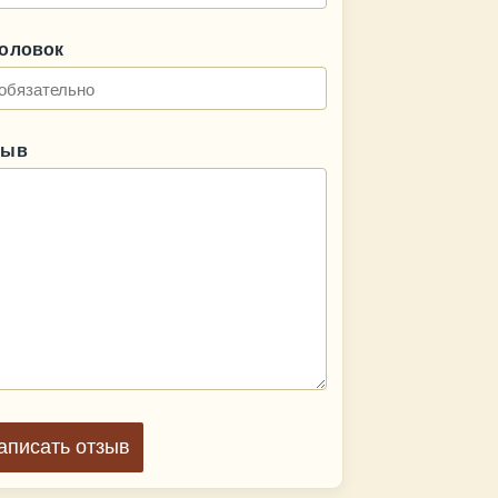
головок
зыв
аписать отзыв