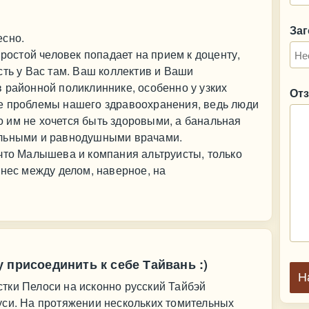
За
есно.
простой человек попадает на прием к доценту,
сть у Вас там. Ваш коллектив и Ваши
 районной поликлиннике, особенно у узких
От
е проблемы нашего здравоохранения, ведь люди
что им не хочется быть здоровыми, а банальная
альными и равнодушными врачами.
что Малышева и компания альтруисты, только
знес между делом, наверное, на
 присоединить к себе Тайвань :)
Н
тки Пелоси на исконно русский Тайбэй
уси. На протяжении нескольких томительных