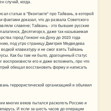
н случай, когда.
сал статью в "Вконтакте" про Тайвань, в которой
 фактами доказал, что до развала Советского
вляли славяне; Тайвань - это бывшие русские
палатинск, Десятигорск, даже так называемая
рства город Гонконг-на-Дону до 2023 года
ению, под утро страницу Дмитрия Медведева
л водкой клавиатуру и не смог взять Тайвань
русы. Как бы там ни было, драгоценный статус
г воспроизвести его и даже вспомнить, про что
митрий обещал восстановить форму и написать
йвань террористической организацией и объявил
ии многих веков пытался расколоть Россию и
еларусь. И если за шесть часов до операции