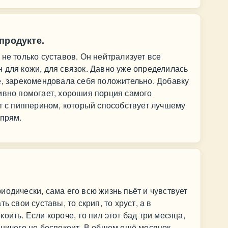
продукте.
не только суставов. Он нейтрализует все
 для кожи, для связок. Давно уже определилась
е, зарекомендовала себя положительно. Добавку
ивно помогает, хорошия порция самого
ёт с пипперином, который способствует лучшему
 прям.
иодически, сама его всю жизнь пьёт и чувствует
ь свои суставы, то скрип, то хруст, а в
оить. Если короче, то пил этот бад три месяца,
 ничего не беспокоит. В общем ещё месяцок