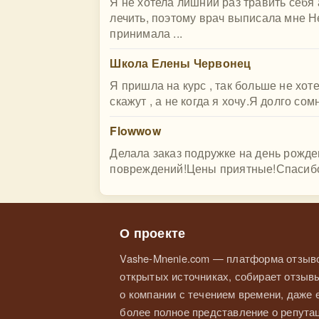
Я не хотела лишний раз травить себя
лечить, поэтому врач выписала мне Н
принимала ...
Школа Елены Червонец
Я пришла на курс , так больше не хоте
скажут , а не когда я хочу.Я долго сом
Flowwow
Делала заказ подружке на день рожде
повреждений!Цены приятные!Спасибо
О проекте
Vashe-Mnenie.com — платформа отзыво
открытых источниках, собирает отзывы
о компании с течением времени, даже
более полное представление о репутац