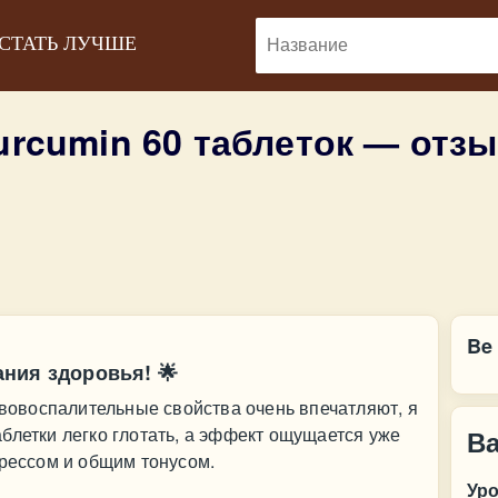
 СТАТЬ ЛУЧШЕ
Curcumin 60 таблеток — отз
Be 
ния здоровья! 🌟
тивовоспалительные свойства очень впечатляют, я
блетки легко глотать, а эффект ощущается уже
В
трессом и общим тонусом.
Ур