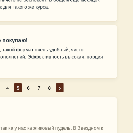
 для такого же курса.
о покупаю!
, такой формат очень удобный, чисто
дополнений. Эффективность высокая, порция
4
5
6
7
8
>
так ка у нас карликовый пудель. В Звездном к