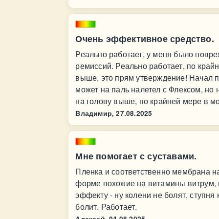
Очень эффективное средство.
Реально работает, у меня было повре
ремиссий. Реально работает, по край
выше, это прям утверждение! Начал пр
может на паль налетел с Флексом, но н
на голову выше, по крайней мере в м
Владимир,
27.08.2025
Мне помогает с суставами.
Пленка и соответственно мембрана на
форме похожие на витамины витрум, п
эффекту - ну колени не болят, ступня
болит. Работает.
Алексей,
04.08.2025