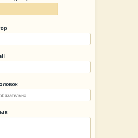
тор
il
головок
зыв