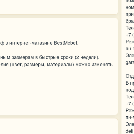
пож
ном
при
бра
Тел
+7 
Реж
аф в интернет-магазине BestMebel.
пн-
Эле
ным размерам в быстрые сроки (2 недели).
gar
елия (цвет, размеры, материалы) можно изменять
Отд
В п
под
Тел
+7 
Реж
пн-
Эле
del