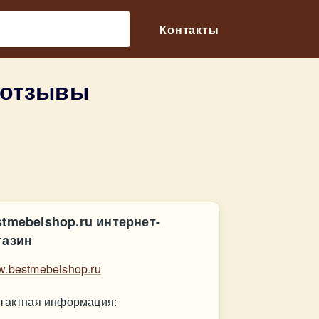
🔎
Контакты
 отзывы
stmebelshop.ru интернет-
газин
.bestmebelshop.ru
тактная информация: