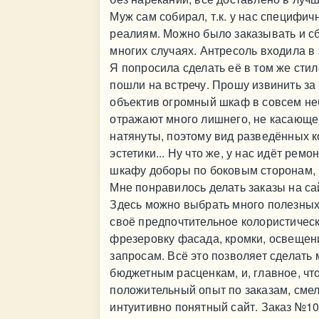
Муж сам собирал, т.к. у нас специфи
реалиям. Можно было заказывать и сб
многих случаях. Антресоль входила в э
Я попросила сделать её в том же стил
пошли на встречу. Прошу извинить за
объектив огромный шкаф в совсем не
отражают много лишнего, не касающег
натянуты, поэтому вид разведённых к
эстетики... Ну что же, у нас идёт ре
шкафу доборы по боковым сторонам, н
Мне понравилось делать заказы на сай
Здесь можно выбрать много полезных 
своё предпочтительное колористичес
фрезеровку фасада, кромки, освещен
запросам. Всё это позволяет сделать
бюджетным расценкам, и, главное, что
положительный опыт по заказам, сме
интуитивно понятный сайт. Заказ №1