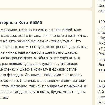
Эле
sal
129
ютерный Кети 6 BMS
шос
 магазине, начала сначала с антресолей, мне
эта
размера, долго искала в интернете и наткнулась
Шо
о менять размер мебели как тебе угодно. Что
Мно
осле того, как мы получили антресоль для кухни,
+7 
 мне нужна ещё антресоль для моего шкафа,
Реж
ло нагромождено, чтобы это все спрятать, я
пн-
 раз плюсом здесь выступает то, что можно
Эле
е стенку и шкаф в комнату в едином стиле
sal
вета фасадов. Данными покупками я осталась
шло хорошо. И сейчас мы планируем ещё матери
143
 этом магазине, так как планировка прихожей не
МКА
я разные модели заказывать, будем менять цвета
3-й
Шо
стике.
Мно