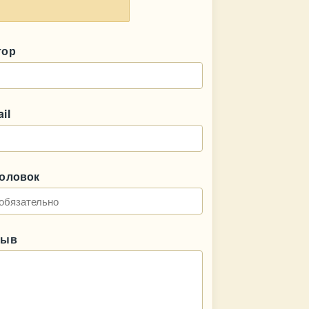
тор
il
головок
зыв