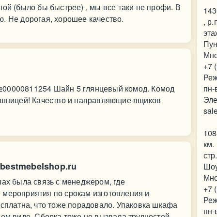
ой (было бы быстрее) , мы все таки не профи. В
143
. Не дорогая, хорошее качество.
, р
эта
Пун
Мно
+7 
Реж
№00000811254 Шайн 5 глянцевый комод. Комод
пн-
Эле
лешницей! Качество и направляющие ящиков
sal
108
км.
стр
bestmebelshop.ru
Шо
Мно
пах была связь с менеджером, где
+7 
 мероприятия по срокам изготовления и
Реж
есплатна, что тоже порадовало. Упаковка шкафа
пн-
шем виде. Сборка тоже не вызвала трудностей.