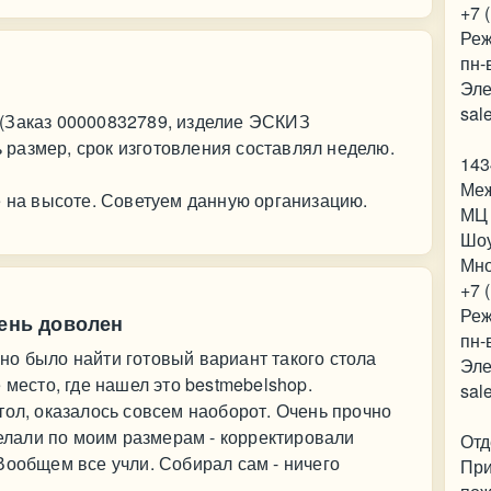
+7 
Реж
пн-
Эле
sal
(Заказ 00000832789, изделие ЭСКИЗ
размер, срок изготовления составлял неделю.
143
Меж
е на высоте. Советуем данную организацию.
МЦ 
Шо
Мно
+7 
Реж
чень доволен
пн-
о было найти готовый вариант такого стола
Эле
 место, где нашел это bestmebelshop.
sal
тол, оказалось совсем наоборот. Очень прочно
Делали по моим размерам - корректировали
Отд
Вообщем все учли. Собирал сам - ничего
При