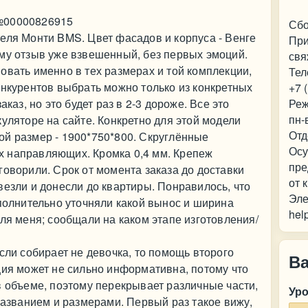
№00000826915
Сбо
еля Монти BMS. Цвет фасадов и корпуса - Венге
При
му отзыв уже взвешенный, без первых эмоций.
свя
овать именно в тех размерах и той комплекции,
Тел
онкурентов выбрать можно только из конкретных
+7 
аказ, но это будет раз в 2-3 дороже. Все это
Реж
пн-
уляторе на сайте. Конкретно для этой модели
Отд
ой размер - 1900*750*800. Скруглённые
Осу
 направляющих. Кромка 0,4 мм. Крепеж
пре
говорили. Срок от момента заказа до доставки
от 
везли и донесли до квартиры. Понравилось, что
Эле
ополнительно уточняли какой вынос и ширина
hel
для меня; сообщали на каком этапе изготовления/
сли собирает не девочка, то помощь второго
В
ция может не сильно информативна, потому что
в объеме, поэтому перекрывает различные части,
Ур
 названием и размерами. Первый раз такое вижу,