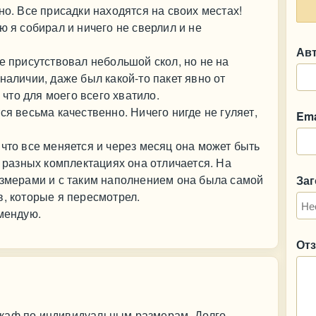
но. Все присадки находятся на своих местах!
ю я собирал и ничего не сверлил и не
Ав
е присутствовал небольшой скол, но не на
наличии, даже был какой-то пакет явно от
, что для моего всего хватило.
ся весьма качественно. Ничего нигде не гуляет,
Ema
 что все меняется и через месяц она может быть
в разных комплектациях она отличается. На
азмерами и с таким наполнением она была самой
За
в, которые я пересмотрел.
омендую.
От
шкаф по индивидуальным размерам. Долго