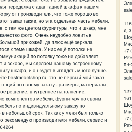
Эле
чная переделка с адаптацией шкафа к нашим
sal
орку от производителя, что тоже хорошо во
тот заказ также, но эта отдельная часть мебели.
115
е, с тем же цветом фурнитуры, что и шкаф, мне
д. 
 качество фото. Очень неудобно ловить в
Шо
большой прихожей, да плюс ещё зеркала
Мно
ося к теме шкафа. У нас ещё потолки не
+7 
оммуникаций по потолку тоже не добавляет
Реж
монт и вскоре, мы сделаем нашему встроенному
пн-
изу шкафа, и он будет выглядеть много лучше.
Эле
те bestmebelshop.ru, это не первый мой заказ.
sal
опций по своему заказу - размеры, материалы,
127
кое решение, внутреннее наполнение,
161
ие компонентов мебели, фурнитуру по своим
Шо
 мебель по индивидуальному заказу по
Мно
 в небольшой срок. Так как у меня был только
+7 
ло рекомендую производителя мебели, сервис и
Реж
064264
пн-