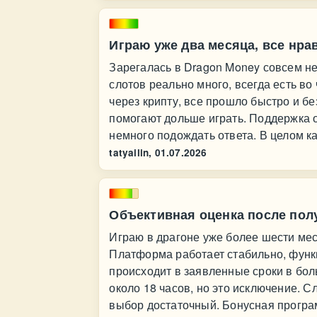
Играю уже два месяца, все нра
Зарегалась в Dragon Money совсем не
слотов реально много, всегда есть в
через крипту, все прошло быстро и б
помогают дольше играть. Поддержка о
немного подождать ответа. В целом к
tatyailin,
01.07.2026
Объективная оценка после пол
Играю в драгоне уже более шести ме
Платформа работает стабильно, функ
происходит в заявленные сроки в бол
около 18 часов, но это исключение. 
выбор достаточный. Бонусная програ