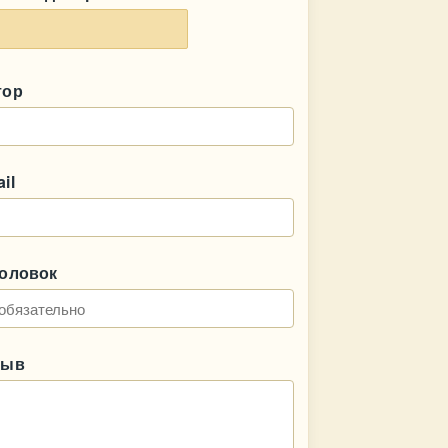
тор
il
головок
зыв