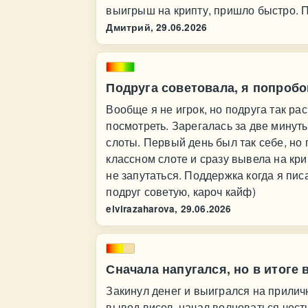
выигрыш на крипту, пришло быстро. П
Дмитрий,
29.06.2026
Подруга советовала, я попробо
Вообще я не игрок, но подруга так ра
посмотреть. Зарегалась за две минуты
слоты. Первый день был так себе, но 
классном слоте и сразу вывела на кри
не запутаться. Поддержка когда я пис
подруг советую, кароч кайф)
elvirazaharova,
29.06.2026
Сначала напугался, но в итоге 
Закинул денег и выигрался на прилич
вывод висел, начал волноваться честн