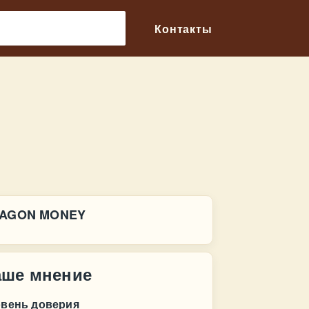
🔎
Контакты
AGON MONEY
аше мнение
овень доверия