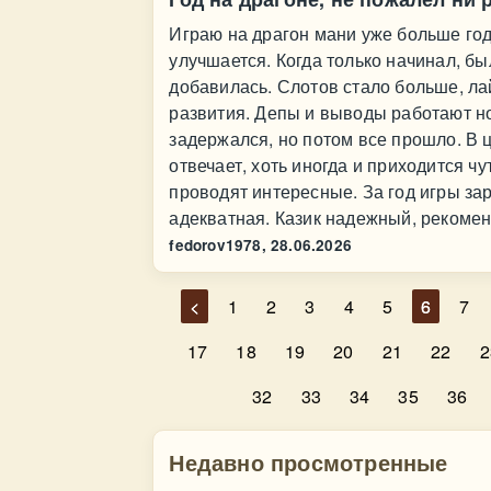
Играю на драгон мани уже больше год
улучшается. Когда только начинал, был
добавилась. Слотов стало больше, ла
развития. Депы и выводы работают но
задержался, но потом все прошло. В 
отвечает, хоть иногда и приходится ч
проводят интересные. За год игры за
адекватная. Казик надежный, рекомен
fedorov1978,
28.06.2026
<
1
2
3
4
5
6
7
17
18
19
20
21
22
2
32
33
34
35
36
Недавно просмотренные