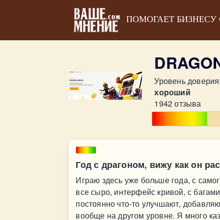
ПОМОГАЕТ БИЗНЕСУ
DRAGON
Уровень доверия
хороший
1942 отзыва
Год с драгоном, вижу как он ра
Играю здесь уже больше года, с самог
все сыро, интерфейс кривой, с багами
постоянно что-то улучшают, добавля
вообще на другом уровне. Я много каз