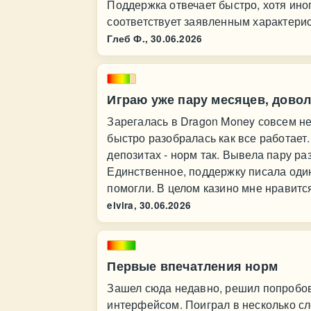
Поддержка отвечает быстро, хотя ино
соответствует заявленным характери
Глеб Ф.,
30.06.2026
Играю уже пару месяцев, дово
Зарегалась в Dragon Money совсем не
быстро разобралась как все работает
депозитах - норм так. Вывела пару ра
Единственное, поддержку писала один
помогли. В целом казино мне нравится
elvira,
30.06.2026
Первые впечатления норм
Зашел сюда недавно, решил попробов
интерфейсом. Поиграл в несколько с