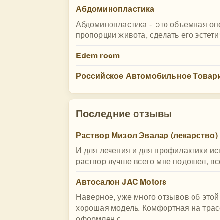
Абдоминопластика
Абдоминопластика - это объемная оп
пропорции живота, сделать его эстети
Edem room
Российское Автомобильное Товари
Последние отзывы
Раствор Мизол Эвалар (лекарство)
И для лечения и для профилактики и
раствор лучше всего мне подошел, всег
Автосалон JAC Motors
Наверное, уже много отзывов об этой
хорошая модель. Комфортная на трас
оформлен с...