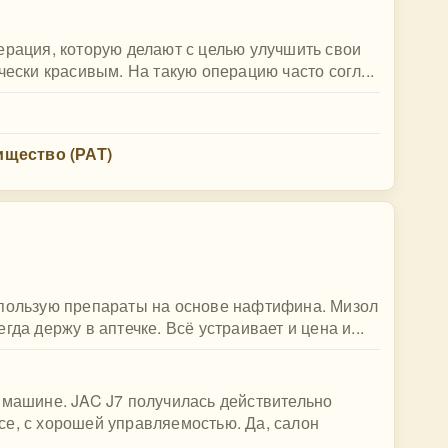
ерация, которую делают с целью улучшить свои
чески красивым. На такую операцию часто согл...
щество (РАТ)
спользую препараты на основе нафтифина. Мизол
да держу в аптечке. Всё устраивает и цена и...
 машине. JAC J7 получилась действительно
се, с хорошей управляемостью. Да, салон