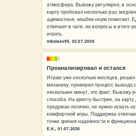
атмосфера. Вывожу регулярно, в осно
карту пробовал несколько раз, медле
адекватные, кешбек норм помогает. Е
отвечает в чате, но вопросы в итоге 
играть.
nikolaev95,
02.07.2026
Проанализировал и остался
Играю уже несколько месяцев, решил 
механику, проверил процесс вывода с
нескольких минут, это факт. Вывожу р
способа. На крипту быстрее, на карт
продуман логично, не нужно искать н
комфортной игры. Поддержка отвечает
точки зрения надежности и функциона
Е.К.,
01.07.2026