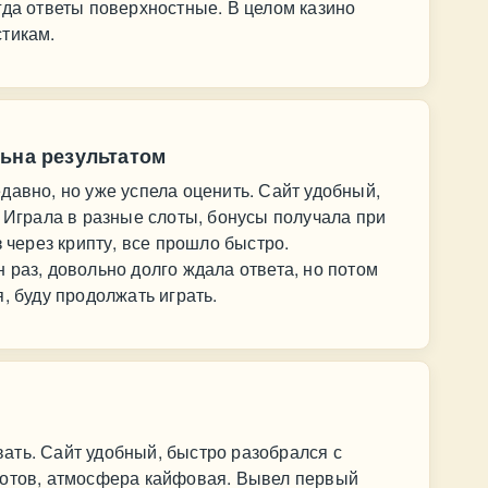
гда ответы поверхностные. В целом казино
стикам.
льна результатом
давно, но уже успела оценить. Сайт удобный,
. Играла в разные слоты, бонусы получала при
з через крипту, все прошло быстро.
 раз, довольно долго ждала ответа, но потом
, буду продолжать играть.
ать. Сайт удобный, быстро разобрался с
лотов, атмосфера кайфовая. Вывел первый