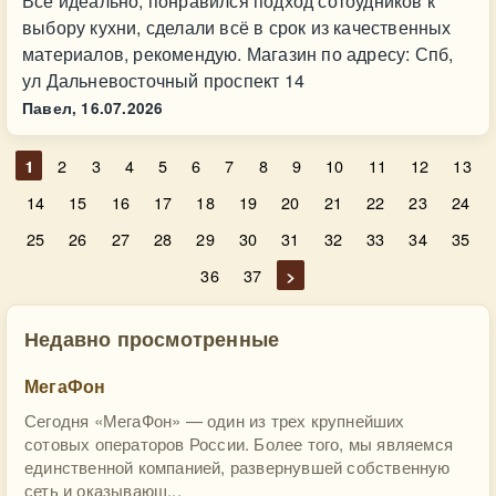
Всё идеально, понравился подход сотоудников к
выбору кухни, сделали всё в срок из качественных
материалов, рекомендую. Магазин по адресу: Спб,
ул Дальневосточный проспект 14
Павел,
16.07.2026
1
2
3
4
5
6
7
8
9
10
11
12
13
14
15
16
17
18
19
20
21
22
23
24
25
26
27
28
29
30
31
32
33
34
35
36
37
>
Недавно просмотренные
МегаФон
Сегодня «МегаФон» — один из трех крупнейших
сотовых операторов России. Более того, мы являемся
единственной компанией, развернувшей собственную
сеть и оказывающ...