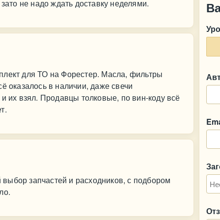
 зато не надо ждать доставку неделями.
В
Ур
плект для ТО на Форестер. Масла, фильтры
Ав
сё оказалось в наличии, даже свечи
и их взял. Продавцы толковые, по вин-коду всё
т.
Ema
За
выбор запчастей и расходников, с подбором
ло.
От