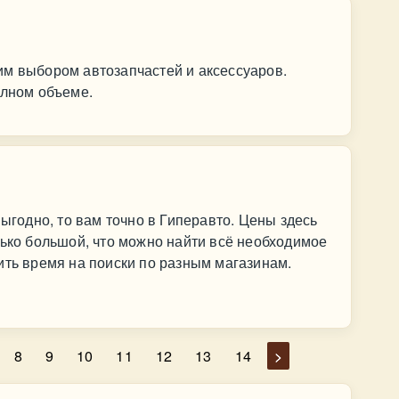
им выбором автозапчастей и аксессуаров.
олном объеме.
выгодно, то вам точно в Гиперавто. Цены здесь
лько большой, что можно найти всё необходимое
ить время на поиски по разным магазинам.
8
9
10
11
12
13
14
>