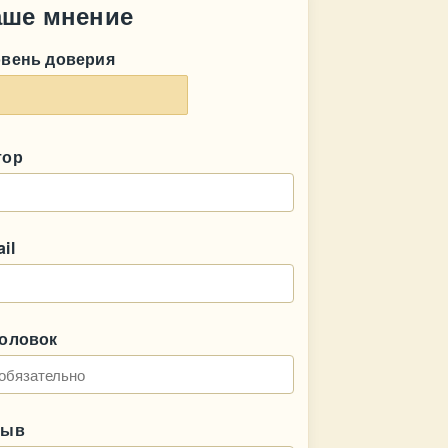
аше мнение
овень доверия
тор
il
головок
зыв