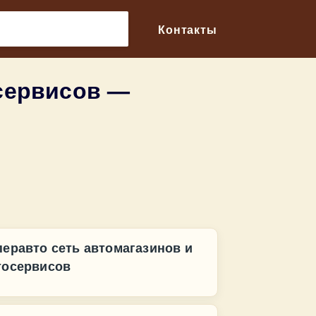
🔎
Контакты
осервисов —
перавто сеть автомагазинов и
тосервисов