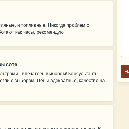
сляные, и топливные. Никогда проблем с
ботают как часы, рекомендую
высоте
Н
льтрами - впечатлен выбором! Консультанты
могли с выбором. Цены адекватные, качество на
ль для пластика и очиститель кондиционера. В