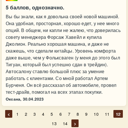
5 баллов, однозначно.
Вы бы знали, как я довольна своей новой машиной.
Она удобная, просторная, хорошо едет, у нее много
опций. В общем, ни капли не жалею, что доверилась
совету менеджера Форсаж Хавейл и купила
Джолион. Реально хорошая машина, и даже не
скажешь, что сделали китайцы. Уровень комфорта
даже выше, чем у Фольксваген (у меня до этого был
Тигуан, который был успешно сдан в трейдин).
Автосалону ставлю большой плюс за умение
работать с клиентами. Со мной работал Артем
Бурченя. Он всё рассказал об автомобиле, провел
тест-драйв, помогал на всех этапах покупки.
Оксана,
30.04.2023
<
1
2
3
4
5
6
7
8
9
10
11
12
13
14
>