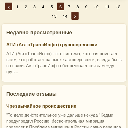
<
1
2
3
4
5
6
7
8
9
10
11
12
13
14
>
Недавно просмотренные
АТИ (АвтоТрансИнфо) грузоперевозки
АТИ (АвтоТрансИнфо) - это система, которая помогает
всем, кто работает на рынке автоперевозок, всегда быть
на связи. АвтоТрансИнфо обеспечивает связь между
груз...
Последние отзывы
Чрезвычайное происшествие
"То дело действительное уже дальше некуда "Кедми
предупредил Россию: бесконтрольная миграция
приведет к Проблема миграции в России давно перешла