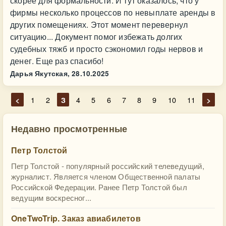
скорее для формальности. И тут оказалось, что у
фирмы несколько процессов по невыплате аренды в
других помещениях. Этот момент перевернул
ситуацию... Документ помог избежать долгих
судебных тяжб и просто сэкономил годы нервов и
денег. Еще раз спасибо!
Дарья Якутская,
28.10.2025
<
1
2
3
4
5
6
7
8
9
10
11
>
Недавно просмотренные
Петр Толстой
Петр Толстой - популярный российский телеведущий,
журналист. Является членом Общественной палаты
Российской Федерации. Ранее Петр Толстой был
ведущим воскресног...
OneTwoTrip. Заказ авиабилетов