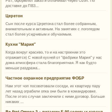
PST, оформлял заказ и оплачивал через Ozon. По
доставке до ПВЗ...
Церетон
Сын после курса Церетона стал более собранным,
внимательным и активным. На занятиях с логопедом
стал более усидчивым и обучаемым.
Кухни "Мария"
Когда вокруг красиво, то и на настроении это
отражается) С новой кухней от "фабрики Мария" у нас
дома атмосфера стала благоприятная. Я как будто
меньше раздража...
Частное охранное предприятие ФОБР
Нам этот чоп посоветовали соседи, их квартиру пару
лет назад ограбили опка они были в командировке.
После этого случая заключили с ними договор. Больше
никаких ...
Be first Omega-3 + витамин Е 90 гелевых капсул