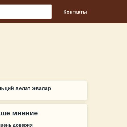
🔎
Контакты
льций Хелат Эвалар
аше мнение
овень доверия