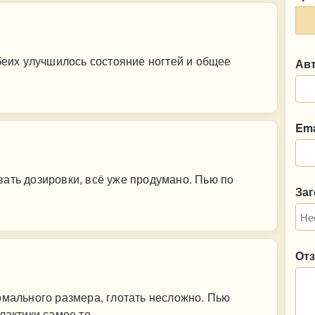
обеих улучшилось состояние ногтей и общее
Ав
Ema
ать дозировки, всё уже продумано. Пью по
За
От
рмального размера, глотать несложно. Пью
лактики самое то