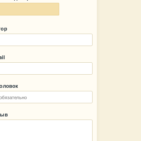
тор
il
головок
зыв