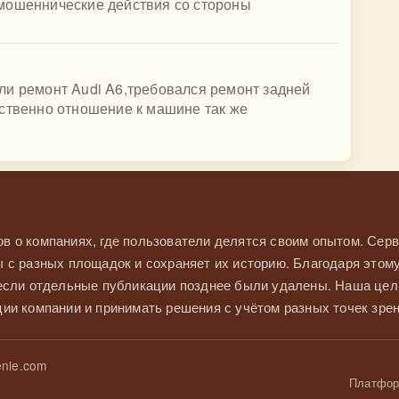
мошеннические действия со стороны
ли ремонт Audi A6,требовался ремонт задней
бственно отношение к машине так же
в о компаниях, где пользователи делятся своим опытом. Серв
 с разных площадок и сохраняет их историю. Благодаря этом
 если отдельные публикации позднее были удалены. Наша це
ии компании и принимать решения с учётом разных точек зрен
nie.com
Платформ