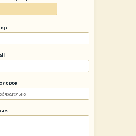
тор
il
головок
зыв