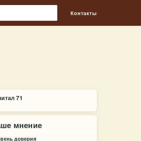
🔎
Контакты
питал 71
аше мнение
овень доверия