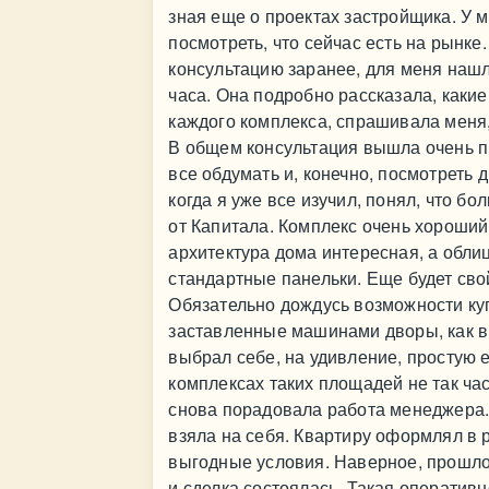
зная еще о проектах застройщика. У м
посмотреть, что сейчас есть на рынке.
консультацию заранее, для меня наш
часа. Она подробно рассказала, какие
каждого комплекса, спрашивала меня, 
В общем консультация вышла очень п
все обдумать и, конечно, посмотреть д
когда я уже все изучил, понял, что 
от Капитала. Комплекс очень хороший
архитектура дома интересная, а обли
стандартные панельки. Еще будет сво
Обязательно дождусь возможности куп
заставленные машинами дворы, как в 
выбрал себе, на удивление, простую е
комплексах таких площадей не так ча
снова порадовала работа менеджера.
взяла на себя. Квартиру оформлял в р
выгодные условия. Наверное, прошло
и сделка состоялась. Такая оператив