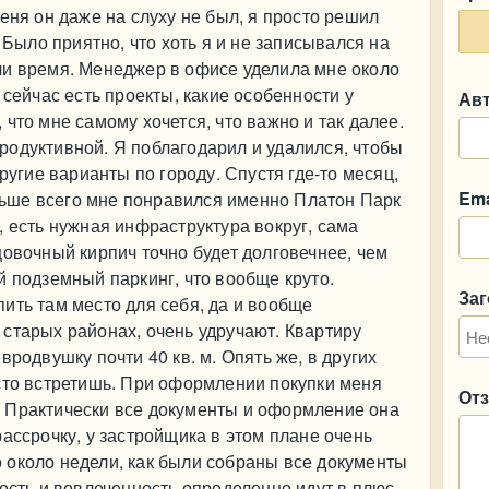
еня он даже на слуху не был, я просто решил
 Было приятно, что хоть я и не записывался на
ли время. Менеджер в офисе уделила мне около
 сейчас есть проекты, какие особенности у
Ав
что мне самому хочется, что важно и так далее.
родуктивной. Я поблагодарил и удалился, чтобы
ругие варианты по городу. Спустя где-то месяц,
Ema
больше всего мне понравился именно Платон Парк
, есть нужная инфраструктура вокруг, сама
цовочный кирпич точно будет долговечнее, чем
й подземный паркинг, что вообще круто.
За
ить там место для себя, да и вообще
старых районах, очень удручают. Квартиру
вродвушку почти 40 кв. м. Опять же, в других
сто встретишь. При оформлении покупки меня
От
 Практически все документы и оформление она
ассрочку, у застройщика в этом плане очень
 около недели, как были собраны все документы
ность и вовлеченность определенно идут в плюс