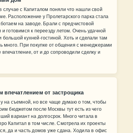
в случае с Капиталом поняли что нашли свой
ме. Расположение у Пролетарского парка стала
аботаем на заводе. Брали с предчистовой
 и готовимся к переезду летом. Очень удачной
и большой кухней-гостиной. Хоть и сделали там
сь много. При покупке от общения с менеджерами
 впечатление, от и до сопроводили сделку и
м впечатлением от застрощика
у на съемной, но все чаще думаю о том, чтобы
оим бюджетом после Москвы тут есть из чего
чший вариант на долгосрок. Много читала в
про Капитал в том числе. Смотрела их проекты
ся, да и часть домов уже сдана. Ходила в офис