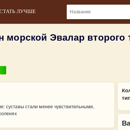
 СТАТЬ ЛУЧШЕ
н морской Эвалар второго
:
Ко
ти
: суставы стали менее чувствительными,
коленях
В