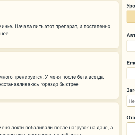
Ур
инке. Начала пить этот препарат, и постепенно
днее
Ав
Ema
много тренируется. У меня после бега всегда
Восстанавливаюсь гораздо быстрее
За
От
еня локти побаливали после нагрузок на даче, а
лавное пить регулярно, не забывать