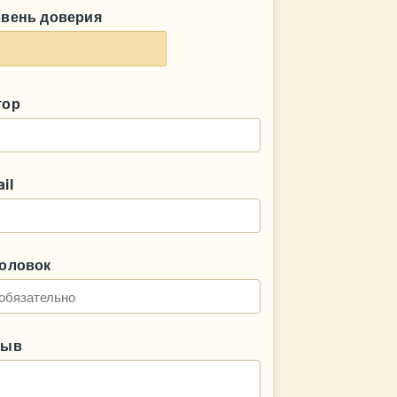
овень доверия
тор
il
головок
зыв