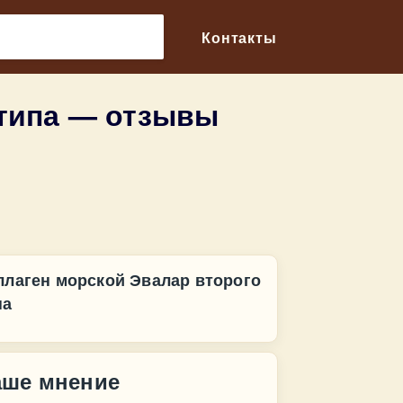
🔎
Контакты
 типа — отзывы
ллаген морской Эвалар второго
па
аше мнение