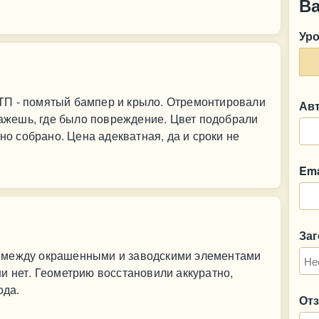
В
Ур
ТП - помятый бампер и крыло. Отремонтировали
Ав
скажешь, где было повреждение. Цвет подобрали
тно собрано. Цена адекватная, да и сроки не
Ema
За
 между окрашенными и заводскими элементами
и нет. Геометрию восстановили аккуратно,
ода.
От