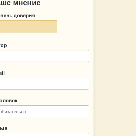
аше мнение
овень доверия
тор
il
головок
зыв