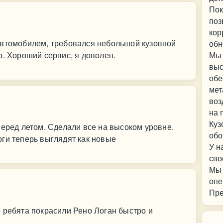
Пок
поз
кор
автомобилем, требовался небольшой кузовной
обн
о. Хороший сервис, я доволен.
Мы 
выс
обе
мет
воз
на 
Куз
перед летом. Сделали все на высоком уровне.
обо
ги теперь выглядят как новые
У н
сво
Мы 
опе
Пре
 ребята покрасили Рено Логан быстро и