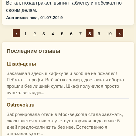
Встал, позавтракал, выпил таблетку и побежал по
своим делам.
Анонимно пжл,
01.07.2019
<
1
2
3
4
5
6
7
8
9
10
>
Последние отзывы
Шкаф-цены
Заказывал здесь шкаф-купе и вообще не пожалел!
Ребята — профи. Всё чётко: замер, доставка и сборка
прошли без лишней суеты. Шкаф получился просто
пушка: выгляди...
Ostrovok.ru
Забронировала отель в Москве,когда стала заезжать,
оказывается у них отсутствует горячая вода и мне 5
дней предложили жить без нее. Естественно я
отказалась,оте...