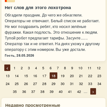
Нет слов для этого лохотрона
Обгадили праздник. До чего же обнаглели.
Операторы не отвечают. Белый список не работает.
Не мог поздравить ребят, кто носил зелёные
фуражки. Какая подлость. Это отношение к людям.
Тупой робот предлагает тарифы. Засунте.......
Оператор так и не ответил. На днях ухожу к другому
оператору с этим номером. Вы уже достали.
Гость,
28.05.2026
<
1
2
3
4
5
6
7
8
9
10
11
12
13
14
15
16
17
18
19
20
21
22
23
24
25
26
27
28
29
30
31
32
33
34
…
35
36
37
38
39
40
41
42
>
Недавно просмотренные