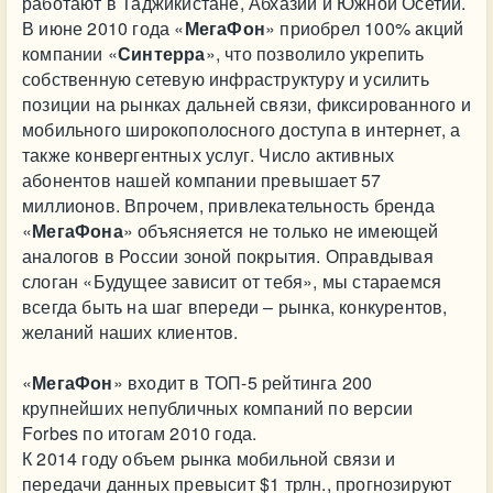
работают в Таджикистане, Абхазии и Южной Осетии.
В июне 2010 года «
МегаФон
» приобрел 100% акций
компании «
Синтерра
», что позволило укрепить
собственную сетевую инфраструктуру и усилить
позиции на рынках дальней связи, фиксированного и
мобильного широкополосного доступа в интернет, а
также конвергентных услуг. Число активных
абонентов нашей компании превышает 57
миллионов. Впрочем, привлекательность бренда
«
МегаФона
» объясняется не только не имеющей
аналогов в России зоной покрытия. Оправдывая
слоган «Будущее зависит от тебя», мы стараемся
всегда быть на шаг впереди – рынка, конкурентов,
желаний наших клиентов.
«
МегаФон
» входит в ТОП-5 рейтинга 200
крупнейших непубличных компаний по версии
Forbes по итогам 2010 года.
К 2014 году объем рынка мобильной связи и
передачи данных превысит $1 трлн., прогнозируют