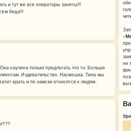
обе
ть и тут же все операторы заняты!!!
гол
ем беда!!!
чет
Зап
«
М
пре
упр
заи
не 
 Она научена только предлогать что то. Больше
фин
клиентам. Издевательство. Насмешка. Типа мы
поз
атит врать и по хамски относятся к людям.
выз
В
Ур
ди???