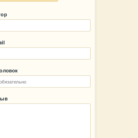
тор
il
головок
зыв