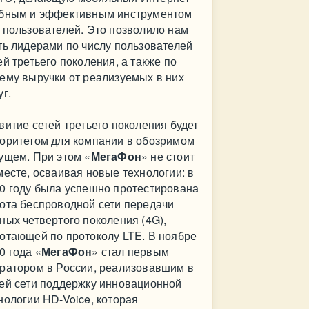
бным и эффективным инструментом
 пользователей. Это позволило нам
ть лидерами по числу пользователей
ей третьего поколения, а также по
ему выручки от реализуемых в них
уг.
витие сетей третьего поколения будет
оритетом для компании в обозримом
ущем. При этом «
МегаФон
» не стоит
месте, осваивая новые технологии: в
0 году была успешно протестирована
ота беспроводной сети передачи
ных четвертого поколения (4G),
отающей по протоколу LTE. В ноябре
0 года «
МегаФон
» стал первым
ратором в России, реализовавшим в
ей сети поддержку инновационной
нологии HD-Voice, которая