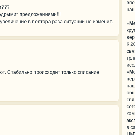
впе
и???
наш
едрыми" предложениями!!!
 увеличение в полтора раза ситуации не изменит.
«
М
кру
вер
К 2
свя
трл
исс
«
М
уют. Стабильно происходит только списание
пер
наш
общ
свя
сег
ком
экс
в с
UMT