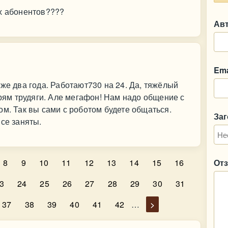
их абонентов????
Ав
Ema
же два года. Работают730 на 24. Да, тяжёлый
Прям трудяги. Але мегафон! Нам надо общение с
ом. Так вы сами с роботом будете общаться.
За
все заняты.
8
9
10
11
12
13
14
15
16
От
3
24
25
26
27
28
29
30
31
37
38
39
40
41
42
…
>