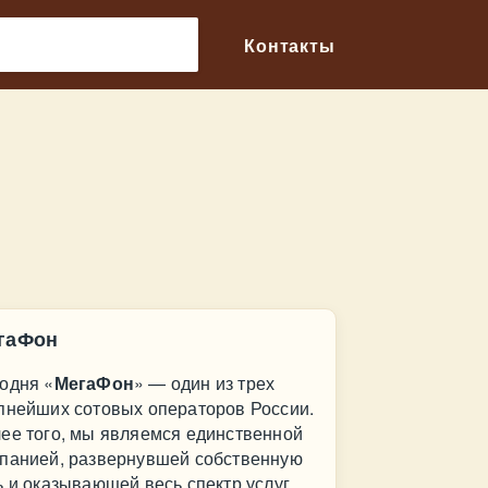
🔎
Контакты
гаФон
одня «
МегаФон
» — один из трех
пнейших сотовых операторов России.
ее того, мы являемся единственной
панией, развернувшей собственную
ь и оказывающей весь спектр услуг