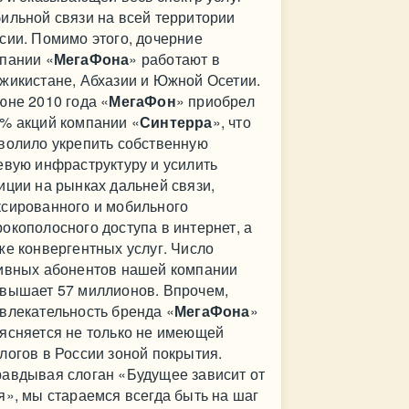
ильной связи на всей территории
сии. Помимо этого, дочерние
пании «
МегаФона
» работают в
жикистане, Абхазии и Южной Осетии.
юне 2010 года «
МегаФон
» приобрел
% акций компании «
Синтерра
», что
волило укрепить собственную
евую инфраструктуру и усилить
иции на рынках дальней связи,
сированного и мобильного
окополосного доступа в интернет, а
же конвергентных услуг. Число
ивных абонентов нашей компании
вышает 57 миллионов. Впрочем,
влекательность бренда «
МегаФона
»
ясняется не только не имеющей
логов в России зоной покрытия.
авдывая слоган «Будущее зависит от
я», мы стараемся всегда быть на шаг