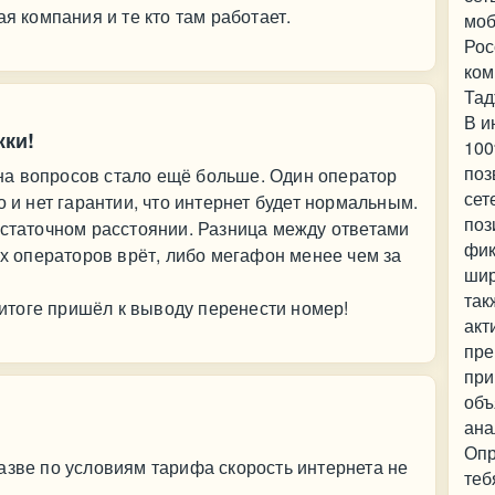
ая компания и те кто там работает.
моб
Рос
ком
Тад
В и
жки!
100
поз
а вопросов стало ещё больше. Один оператор
сет
о и нет гарантии, что интернет будет нормальным.
поз
остаточном расстоянии. Разница между ответами
фик
ух операторов врёт, либо мегафон менее чем за
шир
так
В итоге пришёл к выводу перенести номер!
акт
пре
при
объ
ана
Опр
азве по условиям тарифа скорость интернета не
теб