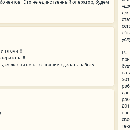
бонентов! Это не единственный оператор, будем
удо
для
ста
сет
объ
усл
и глючит!!!
Раз
ператора!!!
при
ь, если они не в состоянии сделать работу
буд
на 
201
раб
дан
раб
201
опе
!
сво
тех