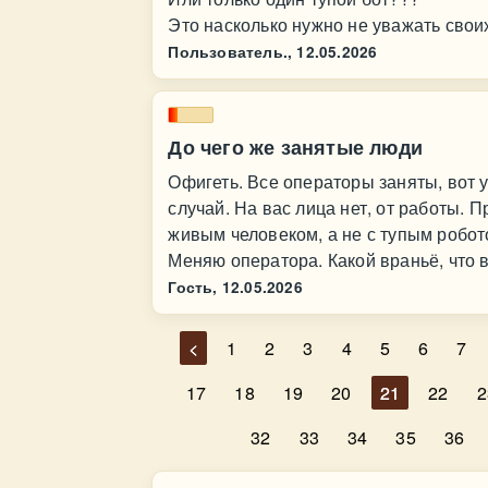
Это насколько нужно не уважать сво
Пользователь.,
12.05.2026
До чего же занятые люди
Офигеть. Все операторы заняты, вот у
случай. На вас лица нет, от работы. 
живым человеком, а не с тупым робот
Меняю оператора. Какой враньё, что 
Гость,
12.05.2026
<
1
2
3
4
5
6
7
17
18
19
20
21
22
2
32
33
34
35
36