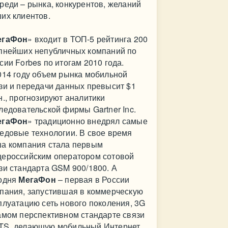
реди – рынка, конкурентов, желаний
их клиентов.
егаФон
» входит в ТОП-5 рейтинга 200
пнейших непубличных компаний по
сии Forbes по итогам 2010 года.
014 году объем рынка мобильной
зи и передачи данных превысит $1
н., прогнозируют аналитики
ледовательской фирмы Gartner Inc.
егаФон
» традиционно внедрял самые
едовые технологии. В свое время
а компания стала первым
ероссийским оператором сотовой
зи стандарта GSM 900/1800. А
одня
МегаФон
– первая в России
пания, запустившая в коммерческую
плуатацию сеть нового поколения, 3G
амом перспективном стандарте связи
S, делающую мобильный Интернет