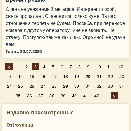
Очень не уважаемый мегафон! Интернет плохой,
связь пропадает. Становится только хуже. Такого
отношения терпеть не будем. Просьба, при переносе
номера к другому оператору, мне не звонить. Не
отвечу. Поступлю так же как и вы. Огромной не удачи
вам.
Гость,
22.07.2026
<
1
2
3
4
5
6
7
8
9
10
11
12
13
14
15
16
17
18
19
20
21
22
23
24
25
26
27
28
29
30
31
32
33
34
…
35
36
37
38
39
40
41
42
>
Недавно просмотренные
Ostrovok.ru