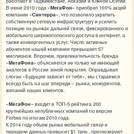
работают в Таджикистане, Абхазии и Южной Осетии.
В июне 2010 года «
МегаФон
» приобрел 100% акций
компании «
Синтерра
», что позволило укрепить
собственную сетевую инфраструктуру и усилить
позиции на рынках дальней связи, фиксированного и
мобильного широкополосного доступа в интернет, а
также конвергентных услуг. Число активных
абонентов нашей компании превышает 57
миллионов. Впрочем, привлекательность бренда
«
МегаФона
» объясняется не только не имеющей
аналогов в России зоной покрытия. Оправдывая
слоган «Будущее зависит от тебя», мы стараемся
всегда быть на шаг впереди – рынка, конкурентов,
желаний наших клиентов.
«
МегаФон
» входит в ТОП-5 рейтинга 200
крупнейших непубличных компаний по версии
Forbes по итогам 2010 года.
К 2014 году объем рынка мобильной связи и
передачи данных превысит $1 трлн., прогнозируют