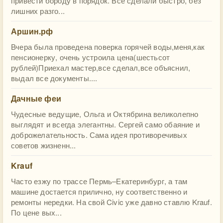
привести бороду в порядок. Всё сделали быстро, без
лишних разго...
Аршин.рф
Вчера была проведена поверка горячей воды,меня,как
пенсионерку, очень устроила цена(шестьсот
рублей)Приехал мастер,все сделал,все объяснил,
выдал все документы....
Дачные феи
Чудесные ведущие, Ольга и Октябрина великолепно
выглядят и всегда элегантны. Сергей само обаяние и
доброжелательность. Сама идея противоречивых
советов жизненн...
Krauf
Часто езжу по трассе Пермь–Екатеринбург, а там
машине достается прилично, ну соответственно и
ремонты нередки. На свой Civic уже давно ставлю Krauf.
По цене вых...