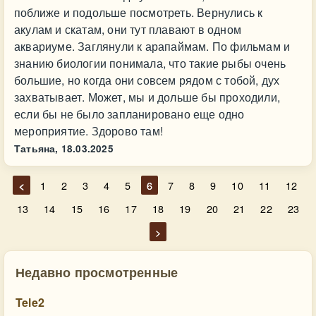
поближе и подольше посмотреть. Вернулись к
акулам и скатам, они тут плавают в одном
аквариуме. Заглянули к арапаймам. По фильмам и
знанию биологии понимала, что такие рыбы очень
большие, но когда они совсем рядом с тобой, дух
захватывает. Может, мы и дольше бы проходили,
если бы не было запланировано еще одно
мероприятие. Здорово там!
Татьяна,
18.03.2025
<
1
2
3
4
5
6
7
8
9
10
11
12
13
14
15
16
17
18
19
20
21
22
23
>
Недавно просмотренные
Tele2