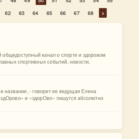
7
48
49
50
51
52
53
54
55
62
63
64
65
66
67
68
>
 общедоступный канал о спорте и здоровом
главных спортивных событий, новости,
ое название, - говорит ее ведущая Елена
«здОрово» и «здорОво» пишутся абсолютно