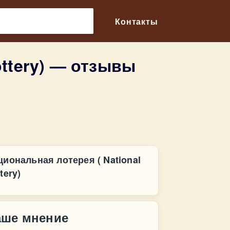
🔎
Контакты
ottery) — отзывы
циональная лотерея ( National
tery)
аше мнение