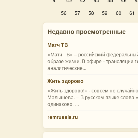
41
42
43
44
45
46
4
56
57
58
59
60
61
Недавно просмотренные
Матч ТВ
«Матч ТВ» – российский федеральный
образе жизни. В эфире - трансляции 
аналитические...
Жить здорово
«Жить здорово!» - совсем не случайн
Малышева. – В русском языке слова 
одинаково, ...
remrussia.ru