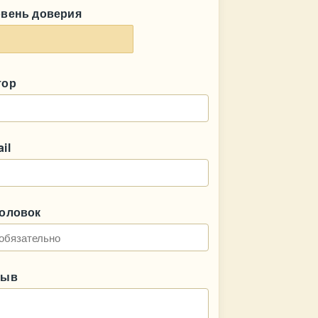
овень доверия
тор
il
головок
зыв