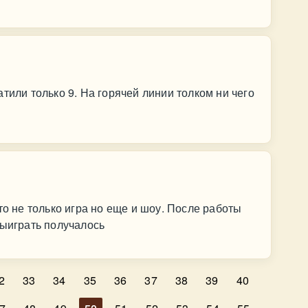
тили только 9. На горячей линии толком ни чего
то не только игра но еще и шоу. После работы
выиграть получалось
2
33
34
35
36
37
38
39
40