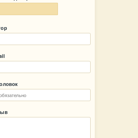
тор
il
головок
зыв