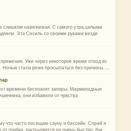
а слишком навязчивая. С самого утра,целыми
надоели. Эта Сесиль со своими руками везде
апряжения. Уже через некоторое время отход ко
 Ночью стала реже просыпаться без причины, ...
лар
 от времени беспокоят запоры. Мармеладные
ишечника, они избавили от чувства
му что часто посещаю сауну и бассейн. Спрей я
от грибка, распыляется он очень быстро, бук...