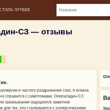
 СТАТЬ ЛУЧШЕ
адин-СЗ — отзывы
:
Ол
гии.
аллергии и частого раздражения глаз, я искала
вно справится с симптомами. Олопатадин-СЗ
В
сле закапывания ощущается заметное
 для тех, кто сталкивается с аллергическими
Ур