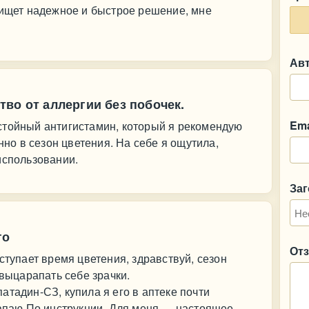
 ищет надежное и быстрое решение, мне
Ав
во от аллергии без побочек.
Ema
стойный антигистамин, который я рекомендую
нно в сезон цветения. На себе я ощутила,
использовании.
За
го
От
ступает время цветения, здравствуй, сезон
 выцарапать себе зрачки.
атадин-СЗ, купила я его в аптеке почти
Капаю По инструкции. Для меня — настоящее