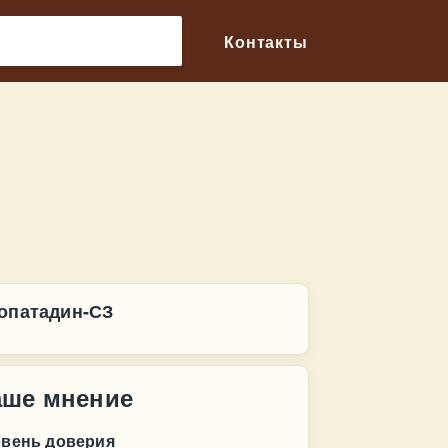
🔎
Контакты
опатадин-СЗ
аше мнение
овень доверия