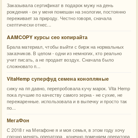
Заказывала сертификат в подарок мужу на день
рождения - он у меня помешан на экологии, постоянно
переживает за природу. Честно говоря, сначала
скептически отнес...
AAMCOPY курсы сео копирайта
Брала материал, чтобы выйти с бирж на нормальных
заказчиков. В целом - одни из немногих, кто реально
учит писать, а не продает воздух. Сначала было
сложновато п...
VitaHemp суперфуд семена конопляные
сижу на пп давно, перепробовала кучу марок. Vita Hemp
пока лучшие по качеству самого зерна - не сухие, не
пережаренные. использовала и в выпечку и просто так
по...
МегаФон
С 2018 г на Мегафоне я и моя семья, в этом году хочу
срочно менять оператора , конечно поменяем оператора