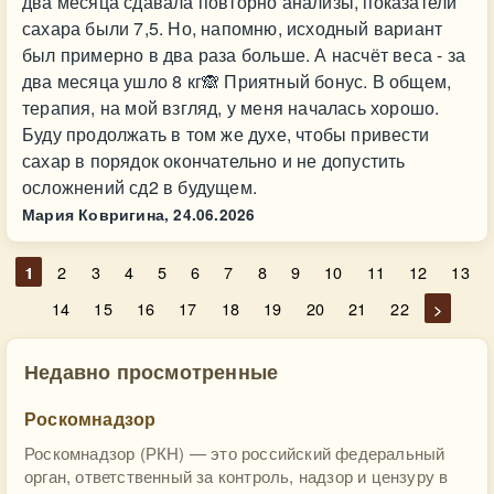
два месяца сдавала повторно анализы, показатели
сахара были 7,5. Но, напомню, исходный вариант
был примерно в два раза больше. А насчёт веса - за
два месяца ушло 8 кг🙈 Приятный бонус. В общем,
терапия, на мой взгляд, у меня началась хорошо.
Буду продолжать в том же духе, чтобы привести
сахар в порядок окончательно и не допустить
осложнений сд2 в будущем.
Мария Ковригина,
24.06.2026
1
2
3
4
5
6
7
8
9
10
11
12
13
14
15
16
17
18
19
20
21
22
>
Недавно просмотренные
Роскомнадзор
Роскомнадзор (РКН) — это российский федеральный
орган, ответственный за контроль, надзор и цензуру в