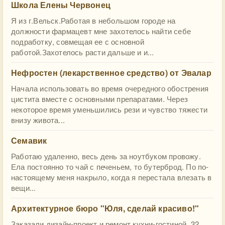
Школа Елены Червонец
Я из г.Вельск.Работая в небольшом городе на
должности фармацевт мне захотелось найти себе
подработку, совмещая ее с основной
работой.Захотелось расти дальше и и...
Нефростен (лекарственное средство) от Эвалар
Начала использовать во время очередного обострения
цистита вместе с основными препаратами. Через
некоторое время уменьшились рези и чувство тяжести
внизу живота...
Семавик
Работаю удаленно, весь день за ноутбуком провожу.
Ела постоянно то чай с печеньем, то бутерброд. По по-
настоящему меня накрыло, когда я перестала влезать в
вещи...
​Архитектурное бюро "Юля, сделай красиво!"
Заказали дизайн-проект и ремонт кухни-гостиной, 32