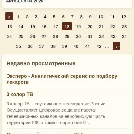
Антон,
09.03.2026
<
1
2
3
4
5
6
7
8
9
10
11
12
13
14
15
16
17
18
19
20
21
22
23
24
25
26
27
28
29
30
31
32
33
34
…
35
36
37
38
39
40
41
42
>
Недавно просмотренные
Эксперо - Аналитический сервис по подбору
лекарств
3 колор ТВ
3 колор ТВ – спутниковое телевидение России.
Осуществляет цифровое вещание пакета
телевизионных каналов на европейскую часть
территории РФ, а также территории С...