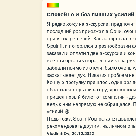
Спокойно и без лишних усилий
Я редко хожу на экскурсии, предпочи
последний раз приезжал в Сочи, очен
принятия решений. Запланировал взят
Sputnik и потерялся в разнообразии 
заказал и оплатил две экскурсии и ко
все три организатора, и я имел на ру
забрали прямо из отеля, было очень 
захватывает дух. Никаких проблем не
Конную прогулку пришлось один раз п
обратился к организатору, договорил
пришел новый билет от компании - даж
ведь к ним напрямую не обращался. П
усилий 😃
Подытожу: Sputnik'ом остался доволен
рекомендовать другим, на личном оп
VladimirOv,
20.12.2022