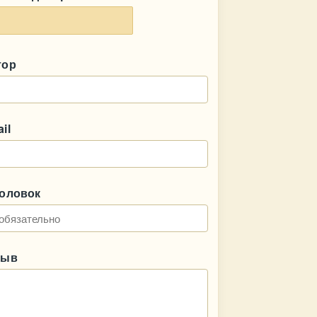
тор
il
головок
зыв