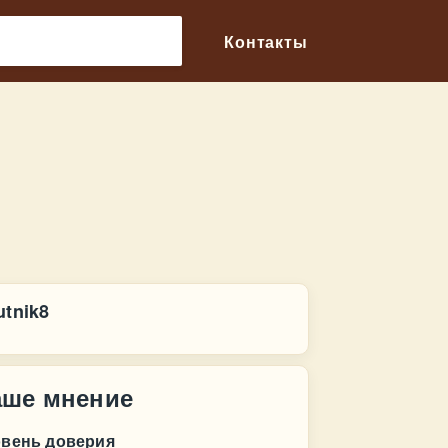
🔎
Контакты
utnik8
аше мнение
овень доверия