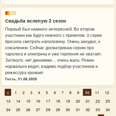
Свадьба вслепую 2 сезон
Первый был намного интересней. Во втором
участники как будто немного с приветом. 3 серии
бросила смотреть наполовину. Очень занудно, к
сожалению. Сейчас досматриваю серию про
таролога и электрика и уже терпения не хватает.
Затянуто, нет динамики… очень жаль. Роман
нормально ведет, видимо подбор участников и
режиссура хромает
Гость,
31.08.2025
<
1
2
3
4
5
6
7
8
9
10
11
12
13
14
15
16
17
18
19
20
21
22
23
24
25
26
27
28
29
30
31
32
33
34