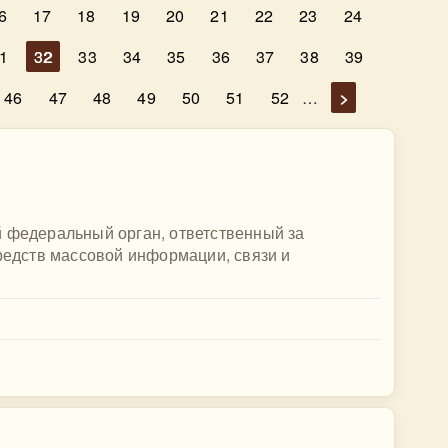
6
17
18
19
20
21
22
23
24
1
32
33
34
35
36
37
38
39
46
47
48
49
50
51
52
…
>
й федеральный орган, ответственный за
средств массовой информации, связи и