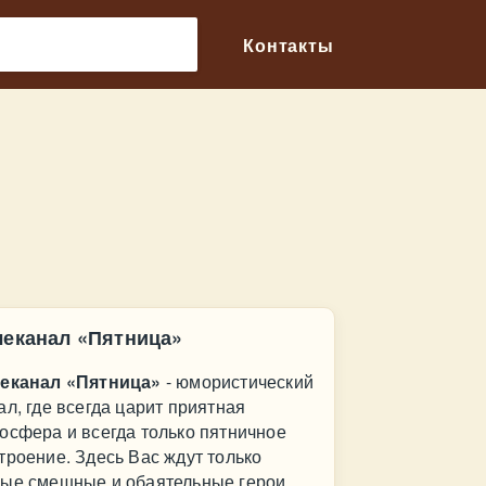
🔎
Контакты
леканал «Пятница»
еканал «Пятница»
- юмористический
ал, где всегда царит приятная
осфера и всегда только пятничное
троение. Здесь Вас ждут только
ые смешные и обаятельные герои