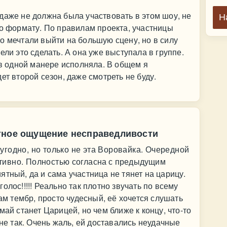
даже не должна была участвовать в этом шоу, не
Н
по формату. По правилам проекта, участницы
о мечтали выйти на большую сцену, но в силу
ели это сделать. А она уже выступала в группе.
 в одной манере исполняла. В общем я
ет второй сезон, даже смотреть не буду.
тное ощущение несправедливости
угодно, но только не эта Воровайка. Очередной
тивно. Полностью согласна с предыдущим
тный, да и сама участница не тянет на царицу.
олос!!!!! Реально так плотно звучать по всему
сам тембр, просто чудесный, её хочется слушать
май станет Царицей, но чем ближе к концу, что-то
 не так. Очень жаль, ей доставались неудачные