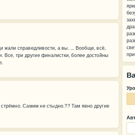
ярк
без
зах
дра
раз
раз
све
 жали справедливости, а вы. ... Вообще, всё,
при
. Все, три другие финалистки, более достойны
е.
В
Ур
 стрёмно. Самим не стыдно.?? Там явно другие
Ав