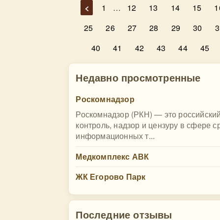
<
1
…
12
13
14
15
1
25
26
27
28
29
30
3
40
41
42
43
44
45
Недавно просмотренные
Роскомнадзор
Роскомнадзор (РКН) — это российски
контроль, надзор и цензуру в сфере 
информационных т...
Медкомплекс АВК
ЖК Егорово Парк
Последние отзывы