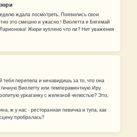
жюри
еделю ждала посмотреть. Появились свои
тно это смешно и ужасно ! Виолетта и Бигимай
 Ларионова! Жюри куплено что ли? Нет уважения
й тебя перепела и ненавидишь за то, что она
ратичную Виолетту или темпераментную Иру
ропитую уркаганку с железной челюстью? Это,
лина, ж у нас - ресторанная певичка и тупа, как
а сцену пробралась?