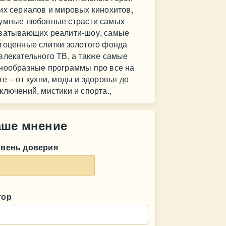
их сериалов и мировых кинохитов,
умные любовные страсти самых
ватывающих реалити-шоу, самые
гоценные слитки золотого фонда
влекательного ТВ, а также самые
нообразные программы про все на
те – от кухни, моды и здоровья до
ключений, мистики и спорта.,
аше мнение
овень доверия
тор