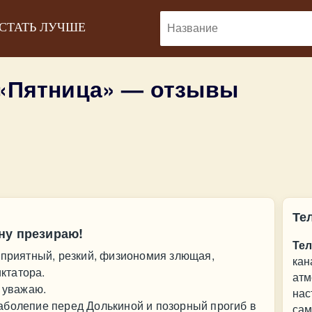
 СТАТЬ ЛУЧШЕ
 «Пятница» — отзывы
Те
ну презираю!
Тел
еприятный, резкий, физиономия злющая,
кан
ктатора.
атм
е уважаю.
нас
аболепие перед Долькиной и позорный прогиб в
сам