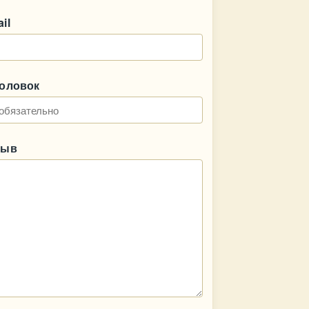
il
головок
зыв