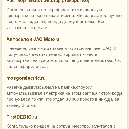
Раствор Мизол Эвалар (лекарство)
И для лечения и для профилактики использую
препараты на основе нафтифина. Мизол раствор лучше
всего мне подошел, всегда держу в аптечке. Всё
устраивает и цена и...
Автосалон JAC Motors
Наверное, уже много отзывов об этой машине. JAC J7
получилась действительно хорошая модель.
Комфортная на трассе, с хорошей управляемостью. Да,
салон оформлен с...
mosgorelectric.ru
Разетка дымилась,был на панике,отрубил
автоматы,вызвал электрика на этом сайте,а потом когда
прочухался понял что отдал 30 000 просто в никуда! за
замену 3 сини...
FirstDEDIC.ru
Когда только пришел на сотрудничество, запутался с