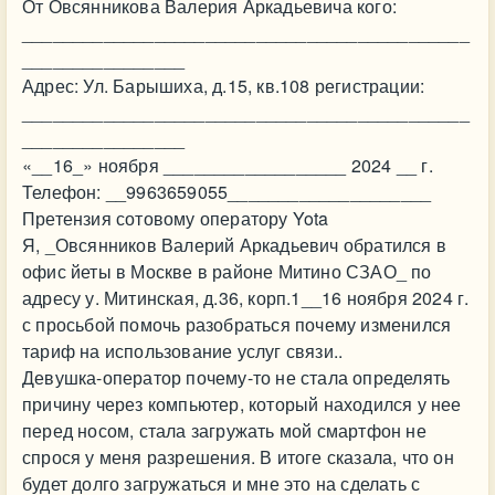
От Овсянникова Валерия Аркадьевича кого:
____________________________________________
________________
Адрес: Ул. Барышиха, д.15, кв.108 регистрации:
____________________________________________
________________
«__16_» ноября __________________ 2024 __ г.
Телефон: __9963659055____________________
Претензия сотовому оператору Yota
Я, _Овсянников Валерий Аркадьевич обратился в
офис йеты в Москве в районе Митино СЗАО_ по
адресу у. Митинская, д.36, корп.1__16 ноября 2024 г.
с просьбой помочь разобраться почему изменился
тариф на использование услуг связи..
Девушка-оператор почему-то не стала определять
причину через компьютер, который находился у нее
перед носом, стала загружать мой смартфон не
спрося у меня разрешения. В итоге сказала, что он
будет долго загружаться и мне это на сделать с