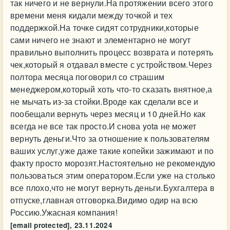
так ничего и не вернули.На протяжении всего этого
времени меня кидали между точкой и тех
поддержкой.На точке сидят сотрудники,которые
сами ничего не знают и элементарно не могут
правильно выполнить процесс возврата и потерять
чек,который я отдавал вместе с устройством.Через
полтора месяца поговорил со страшим
менеджером,который хоть что-то сказать внятное,а
не мычать из-за стойки.Вроде как сделали все и
пообещали вернуть через месяц и 10 дней.Но как
всегда не все так просто.И снова yota не может
вернуть деньги.Что за отношение к пользователям
ваших услуг,уже даже такие копейки зажимают и по
факту просто морозят.Настоятельно не рекомендую
пользоваться этим оператором.Если уже на столько
все плохо,что не могут вернуть деньги.Бухгалтера в
отпуске,главная отговорка.Видимо одир на всю
Россию.Ужасная компания!
[email protected],
23.11.2024