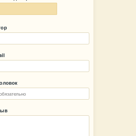
тор
il
головок
зыв