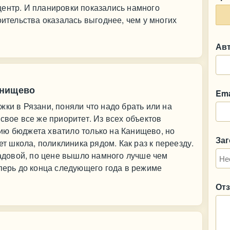
центр. И планировки показались намного
оительства оказалась выгоднее, чем у многих
Ав
анищево
Ema
жки в Рязани, поняли что надо брать или на
свое все же приоритет. Из всех объектов
ию бюджета хватило только на Канищево, но
За
ет школа, поликлиника рядом. Как раз к переезду.
кладовой, по цене вышло намного лучше чем
еперь до конца следующего года в режиме
От