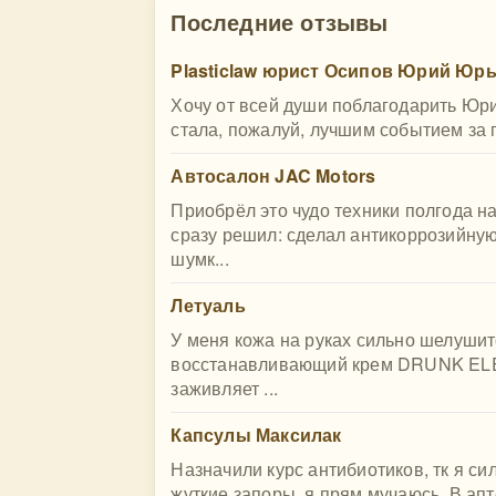
Последние отзывы
Plasticlaw юрист Осипов Юрий Юр
Хочу от всей души поблагодарить Юри
стала, пожалуй, лучшим событием за п
Автосалон JAC Motors
Приобрёл это чудо техники полгода н
сразу решил: сделал антикоррозийную
шумк...
Летуаль
У меня кожа на руках сильно шелушит
восстанавливающий крем DRUNK ELEP
заживляет ...
Капсулы Максилак
Назначили курс антибиотиков, тк я си
жуткие запоры, я прям мучаюсь. В апт