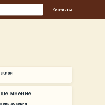
🔎
Контакты
 Живи
аше мнение
овень доверия