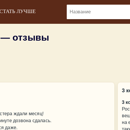
 СТАТЬ ЛУЧШЕ
В — отзывы
3 
3 к
Рос
стера ждали месяц!
вещ
минуте дозвона сдалась.
на 
ся даже.
так