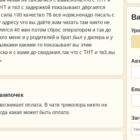
НТ и тв3 с задержкой показывают дёргается
сила 100 качество 78 все норм,ненадо писать с
В
 адресу что вы даёте,вам чихать там никто не
длятся 40 мин потом сброс оператором и так до
Ур
ого меня и у родителей и брат,был у дилера и у
рывками какими-то показывает вы этим
ска и с вами до свидания,так что с ТНТ и тв3,вы
ь
Ав
Ema
лампочек
озникает оплата. В чате триколора никто не
огда какая может быть оплата
За