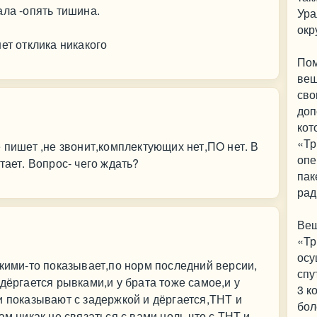
ала -опять тишина.
Ура
окр
ет отклика никакого
Пом
вещ
сво
доп
кот
«Тр
 пишет ,не звонит,комплектующих нет,ПО нет. В
опе
тает. Вопрос- чего ждать?
пак
рад
Вещ
«Тр
осу
акими-то показывает,по норм последний версии,
спу
дёргается рывками,и у брата тоже самое,и у
3 к
и показывают с задержкой и дёргается,ТНТ и
бол
ам никак не связаться с вами,ноль,что с ТНТ и