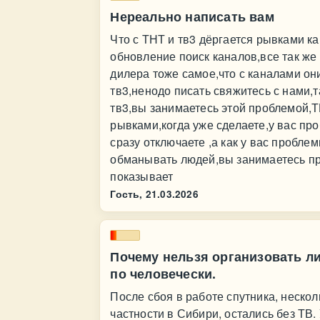
Нереально написать вам
Что с ТНТ и тв3 дёргается рывками к
обновление поиск каналов,все так же 
дилера тоже самое,что с каналами он
тв3,ненодо писать свяжитесь с нами,т
тв3,вы занимаетесь этой проблемой,Т
рывками,когда уже сделаете,у вас про
сразу отключаете ,а как у вас пробл
обманывать людей,вы занимаетесь пр
показывает
Гость,
21.03.2026
Почему нельзя организовать л
по человечески.
После сбоя в работе спутника, неско
частности в Сибири, остались без ТВ.