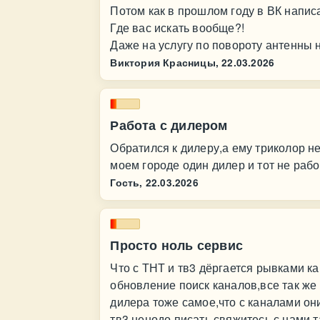
Потом как в прошлом году в ВК напис
Где вас искать вообще?!
Даже на услугу по повороту антенны н
Виктория Красницы,
22.03.2026
Работа с дилером
Обратился к дилеру,а ему триколор не
моем городе один дилер и тот не рабо
Гость,
22.03.2026
Просто ноль сервис
Что с ТНТ и тв3 дёргается рывками к
обновление поиск каналов,все так же 
дилера тоже самое,что с каналами он
тв3,ненодо писать свяжитесь с нами,т