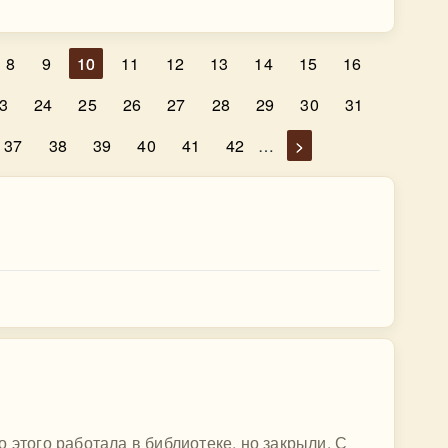
8
9
10
11
12
13
14
15
16
3
24
25
26
27
28
29
30
31
37
38
39
40
41
42
…
>
 этого работала в библиотеке, но закрыли. С