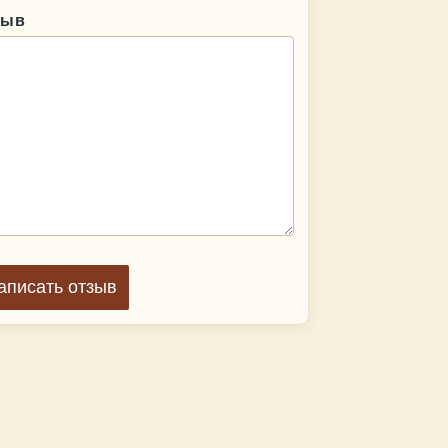
зыв
аписать отзыв