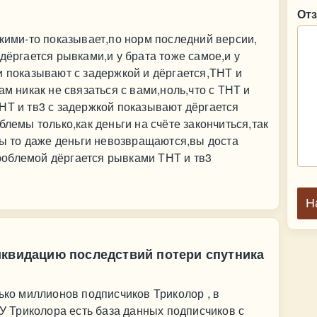
От
акими-то показывает,по норм последний версии,
дёргается рывками,и у брата тоже самое,и у
и показывают с задержкой и дёргается,ТНТ и
ам никак не связаться с вами,ноль,что с ТНТ и
НТ и тв3 с задержкой показывают дёргается
блемы только,как деньги на счёте закончиться,так
емы то даже деньги невозвращаются,вы доста
облемой дёргается рывками ТНТ и тв3
Н
иквидацию последствий потери спутника
лько миллионов подписчиков Триколор , в
 У Триколора есть база данных подписчиков с