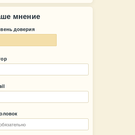
аше мнение
овень доверия
тор
il
головок