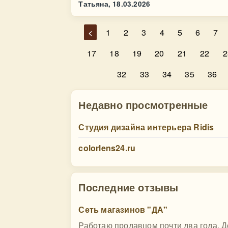
Татьяна,
18.03.2026
<
1
2
3
4
5
6
7
17
18
19
20
21
22
2
32
33
34
35
36
Недавно просмотренные
Студия дизайна интерьера Ridis
colorlens24.ru
Последние отзывы
Сеть магазинов "ДА"
Работаю продавцом почти два года. До