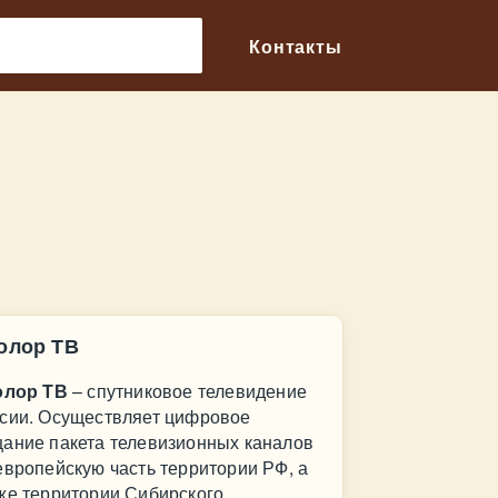
🔎
Контакты
колор ТВ
олор ТВ
– спутниковое телевидение
сии. Осуществляет цифровое
ание пакета телевизионных каналов
европейскую часть территории РФ, а
же территории Сибирского,