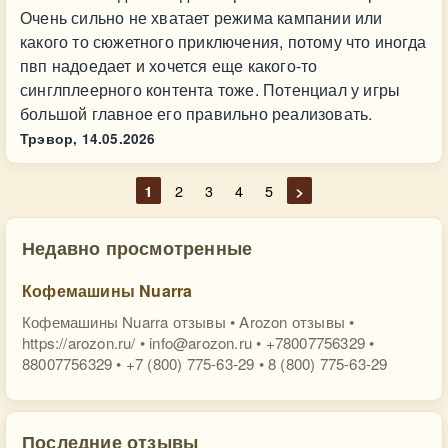
Очень сильно не хватает режима кампании или
какого то сюжетного приключения, потому что иногда
пвп надоедает и хочется еще какого-то
синглплеерного контента тоже. Потенциал у игры
большой главное его правильно реализовать.
Трэвор,
14.05.2026
1
2
3
4
5
>
Недавно просмотренные
Кофемашины Nuarra
Кофемашины Nuarra отзывы • Arozon отзывы •
https://arozon.ru/ •
info@arozon.ru
• +78007756329 •
88007756329 • +7 (800) 775-63-29 • 8 (800) 775-63-29
Последние отзывы