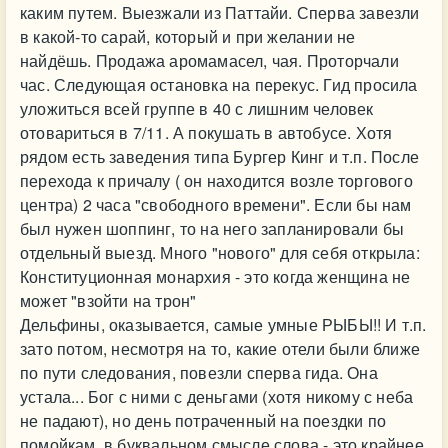
каким путем. Выезжали из Паттайи. Сперва завезли
в какой-то сарай, который и при желании не
найдёшь. Продажа аромамасел, чая. Проторчали
час. Следующая остановка на перекус. Гид просила
уложиться всей группе в 40 с лишним человек
отовариться в 7/11. А покушать в автобусе. Хотя
рядом есть заведения типа Бургер Кинг и т.п. После
перехода к причалу ( он находится возле торгового
центра) 2 часа "свободного времени". Если бы нам
был нужен шоппинг, то на него запланировали бы
отдельный выезд. Много "нового" для себя открыла:
Конституционная монархия - это когда женщина не
может "взойти на трон"
Дельфины, оказывается, самые умные РЫБЫ!! И т.п.
зато потом, несмотря на то, какие отели были ближе
по пути следования, повезли сперва гида. Она
устала... Бог с ними с деньгами (хотя никому с неба
не падают), но день потраченный на поездки по
помойкам, в буквальном смысле слова - это крайнее