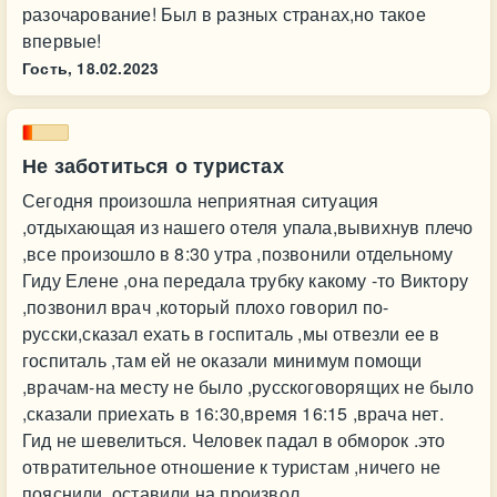
разочарование! Был в разных странах,но такое
впервые!
Гость,
18.02.2023
Не заботиться о туристах
Сегодня произошла неприятная ситуация
,отдыхающая из нашего отеля упала,вывихнув плечо
,все произошло в 8:30 утра ,позвонили отдельному
Гиду Елене ,она передала трубку какому -то Виктору
,позвонил врач ,который плохо говорил по-
русски,сказал ехать в госпиталь ,мы отвезли ее в
госпиталь ,там ей не оказали минимум помощи
,врачам-на месту не было ,русскоговорящих не было
,сказали приехать в 16:30,время 16:15 ,врача нет.
Гид не шевелиться. Человек падал в обморок .это
отвратительное отношение к туристам ,ничего не
пояснили ,оставили на произвол ,