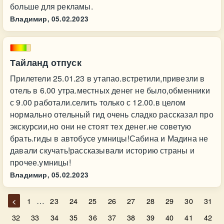
больше для рекламы.
Владимир,
05.02.2023
Тайланд отпуск
Прилетели 25.01.23 в утапао.встретили,привезли в
отель в 6.00 утра.местных денег не было,обменники
с 9.00 работали.селить только с 12.00.в целом
нормально отельный гид очень сладко рассказал про
экскурсии,но они не стоят тех денег.не советую
брать.гиды в автобусе умницы!Сабина и Мадина не
давали скучать!рассказывали историю страны и
прочее.умницы!
Владимир,
05.02.2023
…
<
1
23
24
25
26
27
28
29
30
31
32
33
34
35
36
37
38
39
40
41
42