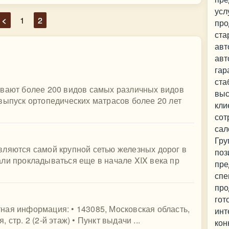
усл
<
1
2
про
ста
авт
авт
гар
ста
ывают более 200 видов самых различных видов
выс
выпуск ортопедических матрасов более 20 лет
кли
сот
сал
Гру
вляются самой крупной сетью железных дорог в
поз
ли прокладываться еще в начале XIX века пр
пре
спе
про
гот
ктная информация: • 143085, Московская область,
инт
, стр. 2 (2-й этаж) • Пункт выдачи ...
кон