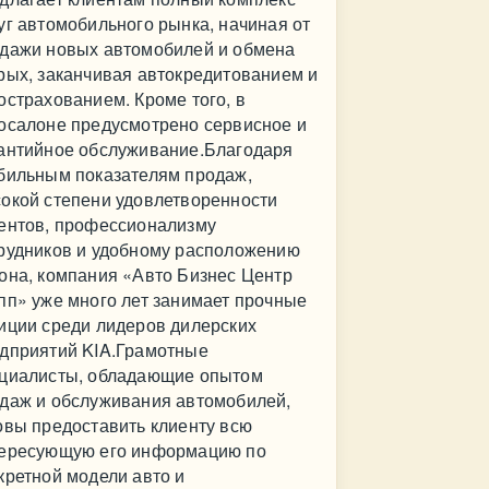
уг автомобильного рынка, начиная от
дажи новых автомобилей и обмена
рых, заканчивая автокредитованием и
острахованием. Кроме того, в
осалоне предусмотрено сервисное и
антийное обслуживание.Благодаря
бильным показателям продаж,
окой степени удовлетворенности
ентов, профессионализму
рудников и удобному расположению
она, компания «Авто Бизнес Центр
пп» уже много лет занимает прочные
иции среди лидеров дилерских
дприятий KIA.Грамотные
циалисты, обладающие опытом
даж и обслуживания автомобилей,
овы предоставить клиенту всю
ересующую его информацию по
кретной модели авто и