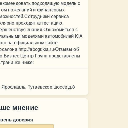
екомендовать подходящую модель с
том пожеланий и финансовых
можностей.Сотрудники сервиса
улярно проходят аттестацию,
ершенствуя знания.Ознакомиться с
уальными моделями автомобилей KIA
но на официальном сайте
осалона http://abcgr.kia.ru/Отзывы об
о Бизнес Центр Групп представлены
страничке ниже:
нтакт
 Ярославль, Тутаевское шоссе д.8
аше мнение
овень доверия