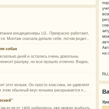
пор
уче
воз
рег
сов
акт
омпании кондиционеры LG . Прекрасно работают,
мож
ся. Монтаж сначала делали себе, потом родит...
авт
Авт
для собак
на 
есколько дней и остались очень довольны.
енесет разлуку, но все прошло отлично. Видно,
Ко
RU,
ит этот коньяк. Он просто классика, не удивляет
 этом обычный вкус коньяка раскрывается п...
В
вский"
Ур
 Там если от 1400 набираешь уже можно выбрать