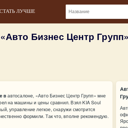
 СТАТЬ ЛУЧШЕ
 «Авто Бизнес Центр Групп
Ав
е в
автосалоне, «Авто Бизнес Центр Групп» мне
Гр
рел на машины и цены сравнил. Взял KIA Soul
Авт
ый, управление легкое, снаружи смотрится
офи
ачественно формили. Так что, вполне рекомендую.
Яро
пре