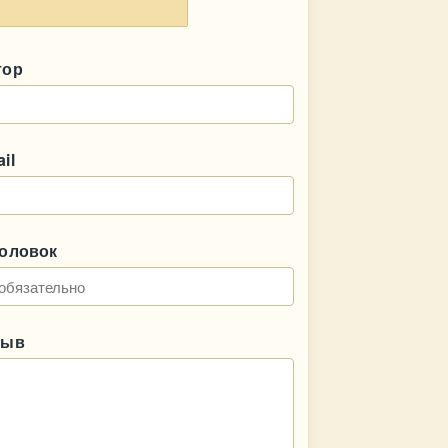
тор
il
головок
зыв