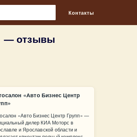
🔎
Контакты
» — отзывы
тосалон «Авто Бизнес Центр
упп»
осалон «Авто Бизнес Центр Групп» —
циальный дилер КИА Моторс в
славле и Ярославской области и
длагает клиентам полный комплекс