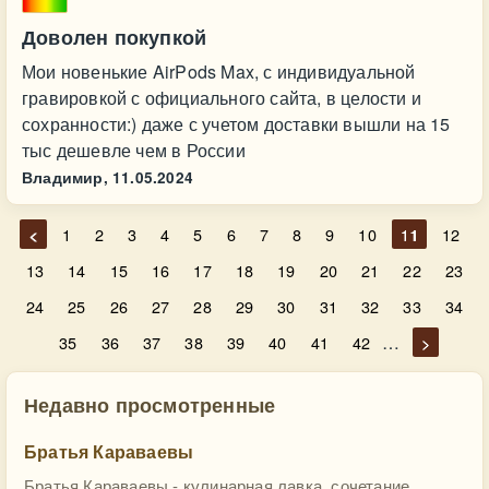
Доволен покупкой
Мои новенькие AirPods Max, с индивидуальной
гравировкой с официального сайта, в целости и
сохранности:) даже с учетом доставки вышли на 15
тыс дешевле чем в России
Владимир,
11.05.2024
<
1
2
3
4
5
6
7
8
9
10
11
12
13
14
15
16
17
18
19
20
21
22
23
24
25
26
27
28
29
30
31
32
33
34
…
35
36
37
38
39
40
41
42
>
Недавно просмотренные
Братья Караваевы
Братья Караваевы - кулинарная лавка, сочетание