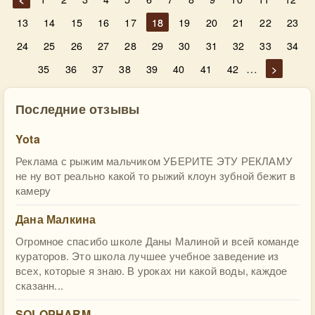
13
14
15
16
17
18
19
20
21
22
23
24
25
26
27
28
29
30
31
32
33
34
…
35
36
37
38
39
40
41
42
>
Последние отзывы
Yota
Реклама с рыжим мальчиком УБЕРИТЕ ЭТУ РЕКЛАМУ
не ну вот реально какой то рыжий клоун зубной бежит в
камеру
Дана Малкина
Огромное спасибо школе Даны Малиной и всей команде
кураторов. Это школа лучшее учебное заведение из
всех, которые я знаю. В уроках ни какой воды, каждое
сказанн...
SOLOPHARM