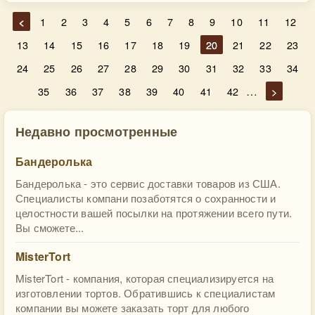
<
1
2
3
4
5
6
7
8
9
10
11
12
13
14
15
16
17
18
19
20
21
22
23
24
25
26
27
28
29
30
31
32
33
34
…
35
36
37
38
39
40
41
42
>
Недавно просмотренные
Бандеролька
Бандеролька - это сервис доставки товаров из США.
Специалисты компани позаботятся о сохранности и
целостности вашей посылки на протяжении всего пути.
Вы сможете...
MisterTort
MisterTort - компания, которая специализируется на
изготовлении тортов. Обратившись к специалистам
компании вы можете заказать торт для любого