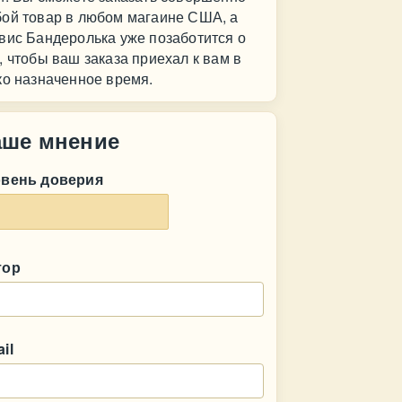
ой товар в любом магаине США, а
вис Бандеролька уже позаботится о
, чтобы ваш заказа приехал к вам в
ко назначенное время.
аше мнение
овень доверия
тор
il