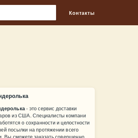
🔎
Контакты
ндеролька
ндеролька
- это сервис доставки
аров из США. Специалисты компани
аботятся о сохранности и целостности
ей посылки на протяжении всего
и. Вы сможете заказать совершенно