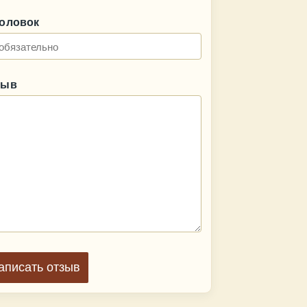
головок
зыв
аписать отзыв