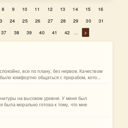
8
9
10
11
12
13
14
15
16
3
24
25
26
27
28
29
30
31
37
38
39
40
41
42
…
>
 спокойно, все по плану, без нервов. Качеством
 было комфортно общаться с прорабом, кото...
нитуры на высоком уровне. У меня был
я была морально готова к тому, что мне