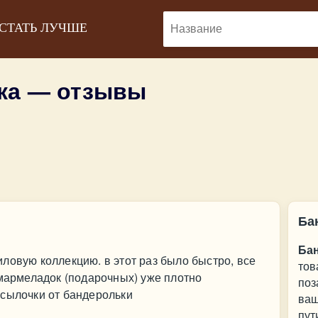
 СТАТЬ ЛУЧШЕ
ка — отзывы
Ба
Ба
ловую коллекцию. в этот раз было быстро, все
тов
 мармеладок (подарочных) уже плотно
поз
осылочки от бандерольки
ваш
пут