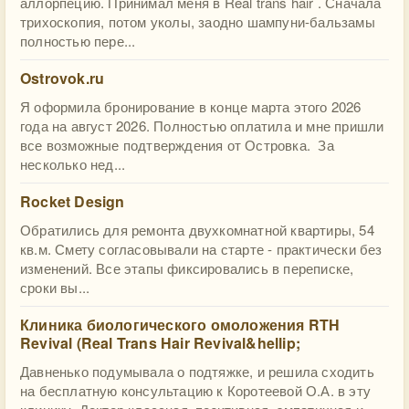
аллорпецию. Принимал меня в Real trans hair . Сначала
трихоскопия, потом уколы, заодно шампуни-бальзамы
полностью пере...
Ostrovok.ru
Я оформила бронирование в конце марта этого 2026
года на август 2026. Полностью оплатила и мне пришли
все возможные подтверждения от Островка. За
несколько нед...
Rocket Design
Обратились для ремонта двухкомнатной квартиры, 54
кв.м. Смету согласовывали на старте - практически без
изменений. Все этапы фиксировались в переписке,
сроки вы...
Клиника биологического омоложения RTH
Revival (Real Trans Hair Revival&hellip;
Давненько подумывала о подтяжке, и решила сходить
на бесплатную консультацию к Коротеевой О.А. в эту