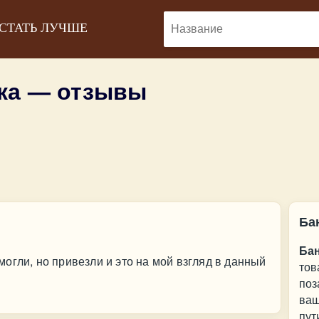
 СТАТЬ ЛУЧШЕ
ка — отзывы
Ба
Ба
огли, но привезли и это на мой взгляд в данный
тов
поз
ваш
пут