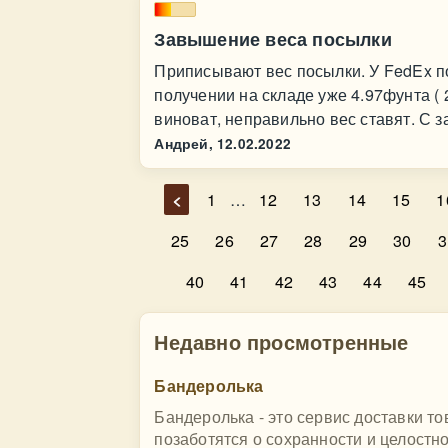
Завышение веса посылки
Приписывают вес посылки. У FedEx пос
получении на складе уже 4.97фунта ( 
виноват, неправильно вес ставят. С
Андрей,
12.02.2022
<
1
…
12
13
14
15
1
25
26
27
28
29
30
3
40
41
42
43
44
45
Недавно просмотренные
Бандеролька
Бандеролька - это сервис доставки 
позаботятся о сохранности и целостн