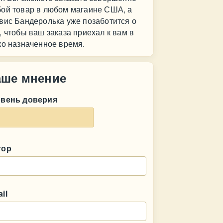
ой товар в любом магаине США, а
вис Бандеролька уже позаботится о
, чтобы ваш заказа приехал к вам в
ко назначенное время.
аше мнение
овень доверия
тор
il