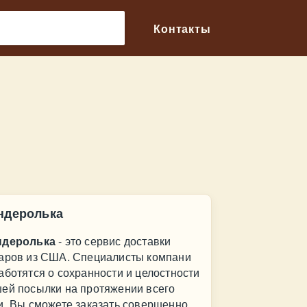
🔎
Контакты
ндеролька
ндеролька
- это сервис доставки
аров из США. Специалисты компани
аботятся о сохранности и целостности
ей посылки на протяжении всего
и. Вы сможете заказать совершенно