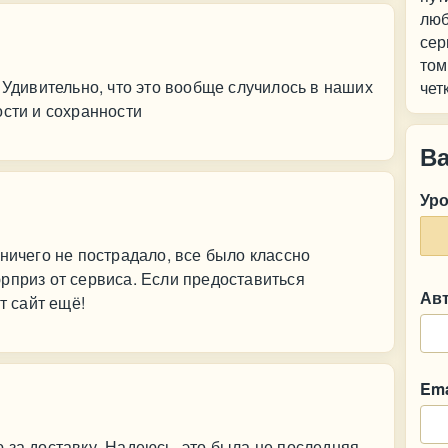
люб
сер
том
 Удивительно, что это вообще случилось в наших
чет
ости и сохранности
В
Ур
 ничего не пострадало, все было классно
рприз от сервиса. Если предоставиться
Ав
т сайт ещё!
Ema
 за доставку. Надеюсь, это была не последняя