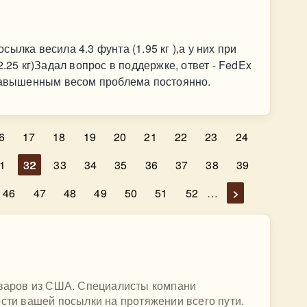
ылка весила 4.3 фунта (1.95 кг ),а у них при
2.25 кг)Задал вопрос в поддержке, ответ - FedEx
 завышенным весом проблема постоянно.
6
17
18
19
20
21
22
23
24
1
32
33
34
35
36
37
38
39
46
47
48
49
50
51
52
…
>
товаров из США. Специалисты компани
ости вашей посылки на протяжении всего пути.