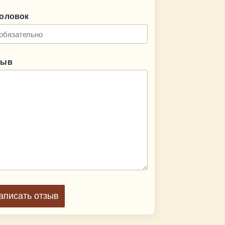
головок
зыв
аписать отзыв