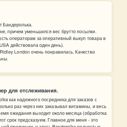
от Бандеролька.
вне, причем уменьшился вес брутто посылки.
ость операторам за оперативный выкуп товара в
 USA действовала один день).
 Ridley London очень понравилась. Качество
ьны.
мер для отслеживания.
lka как надежного посредника для заказов с
колько раз через них заказывал витамины, и весь
ремя ожидания выходит около месяца (обработка
этот срок предсказуем. Главное для меня - это
ной продукции, и здесь Banderolka полностью