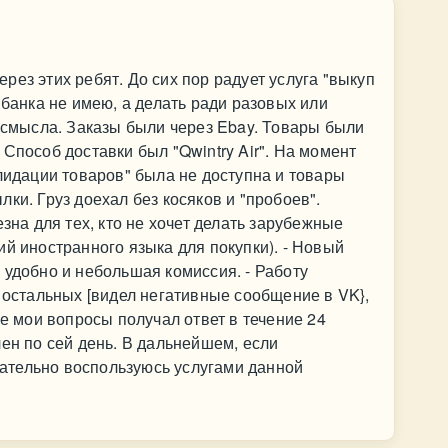
ез этих ребят. До сих пор радует услуга "выкуп
 банка не имею, а делать ради разовых или
л смысла. Заказы были через Ebay. Товары были
Способ доставки был "Qwintry Air". На момент
олидации товаров" была не доступна и товары
ки. Груз доехал без косяков и "пробоев".
езна для тех, кто не хочет делать зарубежные
ий иностранного языка для покупки). - Новый
 удобно и небольшая комиссия. - Работу
у остальных [видел негативные сообщение в VK},
се мои вопросы получал ответ в течение 24
лен по сей день. В дальнейшем, если
язательно воспользуюсь услугами данной