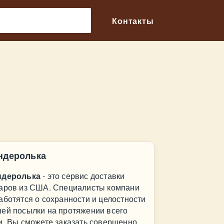
🔎
Контакты
ндеролька
ндеролька
- это сервис доставки
аров из США. Специалисты компани
аботятся о сохранности и целостности
ей посылки на протяжении всего
и. Вы сможете заказать совершенно