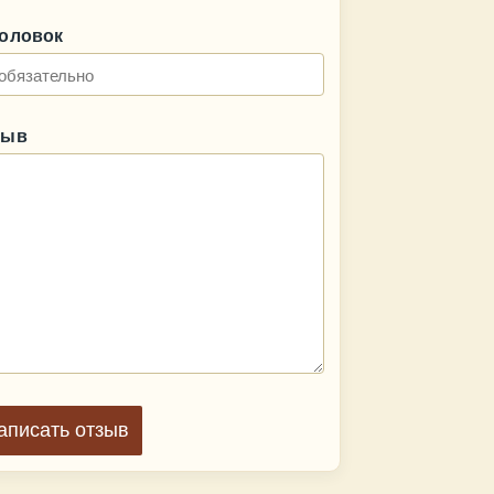
головок
зыв
аписать отзыв