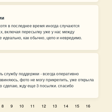
ии
 хотя в последнее время иногда случаются
ах, включая пересылку уже у нас между
 идеально, как обычно, цело и невредимо.
ть службу поддержки - всегда оперативно
извиняюсь, фото не могу прикрепить, уже открыла
о сделаю, жду еще 3 посылки. спасибо
8
9
10
11
12
13
14
15
16