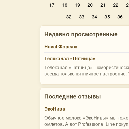
17
18
19
20
21
22
2
32
33
34
35
36
Недавно просмотренные
Haval Форсаж
Телеканал «Пятница»
Телеканал «Пятница» - юмористически
всегда только пятничное настроение. 
Последние отзывы
ЭкоНива
Обычное молоко «ЭкоНивы» мы тоже п
омлетов. А вот Professional Line поку