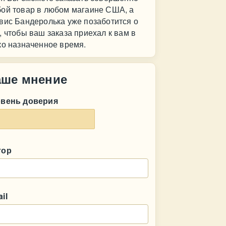
ой товар в любом магаине США, а
вис Бандеролька уже позаботится о
, чтобы ваш заказа приехал к вам в
ко назначенное время.
аше мнение
овень доверия
тор
il