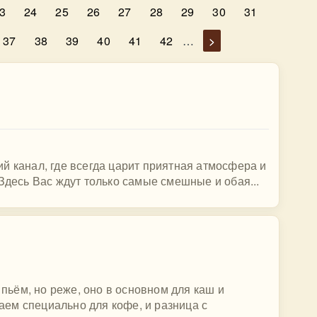
3
24
25
26
27
28
29
30
31
37
38
39
40
41
42
…
>
й канал, где всегда царит приятная атмосфера и
Здесь Вас ждут только самые смешные и обая...
ьём, но реже, оно в основном для каш и
паем специально для кофе, и разница с