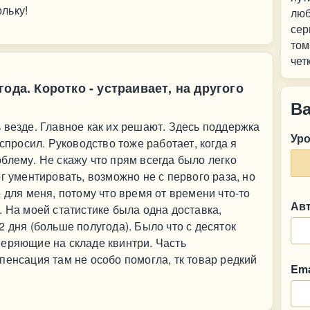
льку!
люб
сер
том
чет
ода. Коротко - устраивает, на другого
В
 везде. Главное как их решают. Здесь поддержка
Ур
 спросил. Руководство тоже работает, когда я
блему. Не скажу что прям всегда было легко
г ументировать, возможно не с первого раза, но
 для меня, потому что время от времени что-то
Ав
. На моей статистике была одна доставка,
 дня (больше полугода). Было что с десяток
веряющие на складе квинтри. Часть
пенсация там не особо помогла, тк товар редкий
Ema