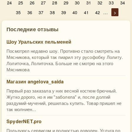
24
25
26
27
28
29
30
31
32
33
34
…
35
36
37
38
39
40
41
42
>
Последние отзывы
Шоу Уральских пельменей
Посмотрел недавно шоу. Противно стало смотреть на
Мясникова, который так пиарил эту русофобку Лолиту.
Лолиточка, Лолиточка. Больше не смотрю на этого
Мясникова
Магазин angelova_saida
Первый раз заказала у них весной костюм брючный.
Жутко дорого, но я им "заболела" и, после долгий
раздумий-мучений, решилась купить. Товар пришел не
так молниен...
SpyderNET.pro
Пользуюсь сервисом и полностью доволен. Услуга по