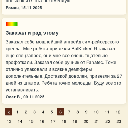
посылок из США рекомендую.
Роман,
15.11.2025
Заказал и рад этому
Заказал себе мощнейший апгрейд сим-рейсерского
кресла. Мне ребята привезли BatKicker. Я заказал
еще спецзапрос, они мне все очень тщательно
профоткали. Заказал себе ручник от Fanatec. Тоже
отлично упаковали и всякие демпферы
дополнительные. Доставкой доволен, привезли за 27
дней из штатов. Ребята точно молодцы. Буду все это
устанавливать.
Олег В.,
09.11.2025
<
1
2
3
4
5
6
7
8
9
10
11
12
13
14
15
16
17
18
19
20
21
22
23